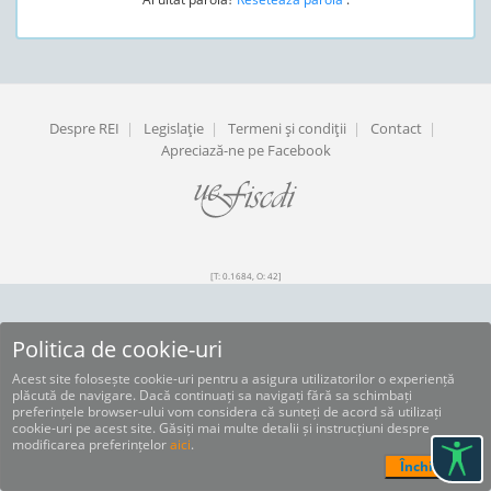
Despre REI
|
Legislaţie
|
Termeni şi condiţii
|
Contact
|
Apreciază-ne pe Facebook
[T: 0.1684, O: 42]
Politica de cookie-uri
Acest site folosește cookie-uri pentru a asigura utilizatorilor o experiență
plăcută de navigare. Dacă continuați sa navigați fără sa schimbați
preferințele browser-ului vom considera că sunteți de acord să utilizați
cookie-uri pe acest site. Găsiți mai multe detalii și instrucțiuni despre
modificarea preferințelor
aici
.