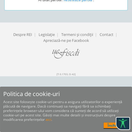
Despre REI
|
Legislaţie
|
Termeni şi condiţii
|
Contact
|
Apreciază-ne pe Facebook
[T: 0.1703, O: 42]
Politica de cookie-uri
Acest site folosește cookie-uri pentru a asigura utilizatorilor o experiență
plăcută de navigare. Dacă continuați sa navigați fără sa schimbați
preferințele browser-ului vom considera că sunteți de acord să utilizați
cookie-uri pe acest site. Găsiți mai multe detalii și instrucțiuni despre
modificarea preferințelor
aici
.