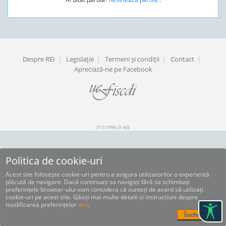
Despre REI
|
Legislaţie
|
Termeni şi condiţii
|
Contact
|
Apreciază-ne pe Facebook
[T: 0.1966, O: 42]
Politica de cookie-uri
Acest site folosește cookie-uri pentru a asigura utilizatorilor o experiență
plăcută de navigare. Dacă continuați sa navigați fără sa schimbați
preferințele browser-ului vom considera că sunteți de acord să utilizați
cookie-uri pe acest site. Găsiți mai multe detalii și instrucțiuni despre
modificarea preferințelor
aici
.