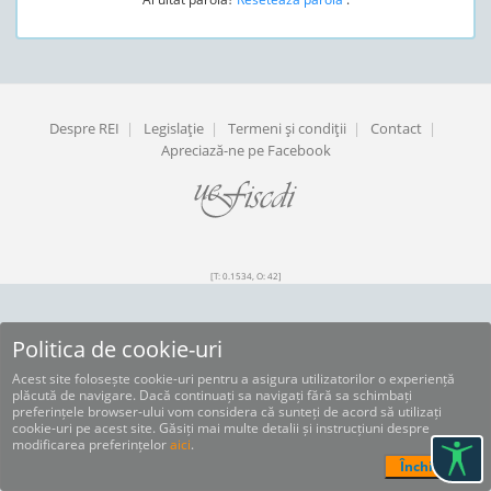
Despre REI
|
Legislaţie
|
Termeni şi condiţii
|
Contact
|
Apreciază-ne pe Facebook
[T: 0.1534, O: 42]
Politica de cookie-uri
Acest site folosește cookie-uri pentru a asigura utilizatorilor o experiență
plăcută de navigare. Dacă continuați sa navigați fără sa schimbați
preferințele browser-ului vom considera că sunteți de acord să utilizați
cookie-uri pe acest site. Găsiți mai multe detalii și instrucțiuni despre
modificarea preferințelor
aici
.