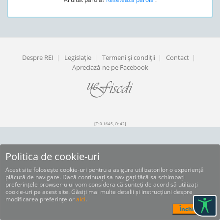
Despre REI
|
Legislaţie
|
Termeni şi condiţii
|
Contact
|
Apreciază-ne pe Facebook
[T: 0.1645, O: 42]
Politica de cookie-uri
Acest site folosește cookie-uri pentru a asigura utilizatorilor o experiență
plăcută de navigare. Dacă continuați sa navigați fără sa schimbați
preferințele browser-ului vom considera că sunteți de acord să utilizați
cookie-uri pe acest site. Găsiți mai multe detalii și instrucțiuni despre
modificarea preferințelor
aici
.