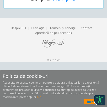
Despre REI
|
Legislaţie
|
Termeni şi condiţii
|
Contact
|
Apreciază-ne pe Facebook
[T: 0.17, O: 42]
Politica de cookie-uri
Acest site folosește cookie-uri pentru a asigura utilizatorilor o experiență
plăcută de navigare. Dacă continuați sa navigați fără sa schimbați
preferințele browser-ului vom considera că sunteți de acord să utilizați
cookie-uri pe acest site. Găsiți mai multe detalii și instrucțiuni despre
modificarea preferințelor
aici
.