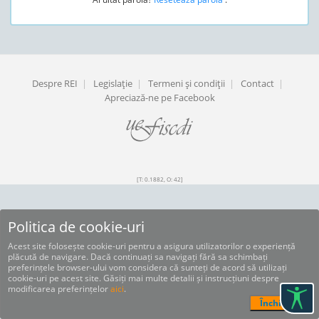
Despre REI
|
Legislaţie
|
Termeni şi condiţii
|
Contact
|
Apreciază-ne pe Facebook
[T: 0.1882, O: 42]
Politica de cookie-uri
Acest site folosește cookie-uri pentru a asigura utilizatorilor o experiență
plăcută de navigare. Dacă continuați sa navigați fără sa schimbați
preferințele browser-ului vom considera că sunteți de acord să utilizați
cookie-uri pe acest site. Găsiți mai multe detalii și instrucțiuni despre
modificarea preferințelor
aici
.