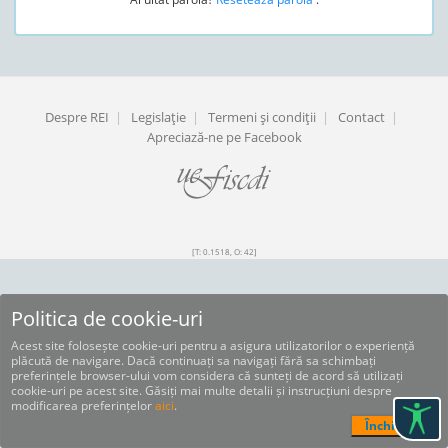
Despre REI
|
Legislaţie
|
Termeni şi condiţii
|
Contact
|
Apreciază-ne pe Facebook
[T: 0.1518, O: 42]
Politica de cookie-uri
Acest site folosește cookie-uri pentru a asigura utilizatorilor o experiență
plăcută de navigare. Dacă continuați sa navigați fără sa schimbați
preferințele browser-ului vom considera că sunteți de acord să utilizați
cookie-uri pe acest site. Găsiți mai multe detalii și instrucțiuni despre
modificarea preferințelor
aici
.