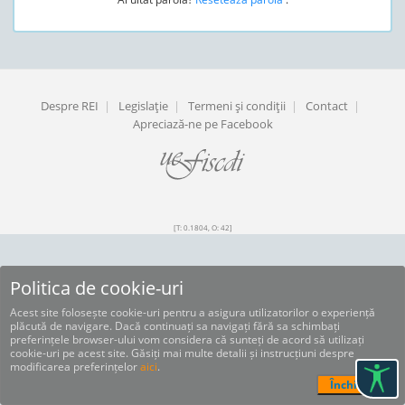
Despre REI
|
Legislaţie
|
Termeni şi condiţii
|
Contact
|
Apreciază-ne pe Facebook
[T: 0.1804, O: 42]
Politica de cookie-uri
Acest site folosește cookie-uri pentru a asigura utilizatorilor o experiență
plăcută de navigare. Dacă continuați sa navigați fără sa schimbați
preferințele browser-ului vom considera că sunteți de acord să utilizați
cookie-uri pe acest site. Găsiți mai multe detalii și instrucțiuni despre
modificarea preferințelor
aici
.