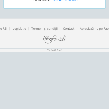
e REI
|
Legislaţie
|
Termeni şi condiţii
|
Contact
|
Apreciază-ne pe Fa
[T: 0.1448, O: 42]