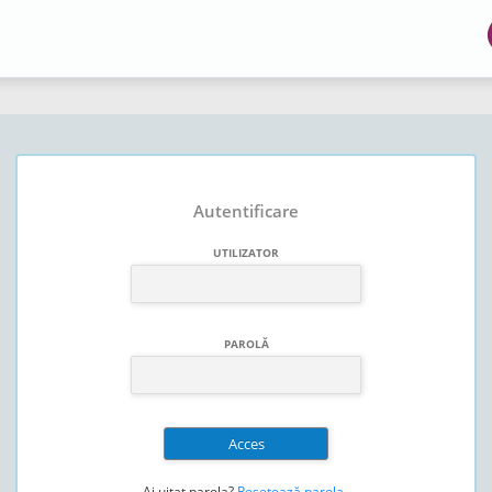
Autentificare
UTILIZATOR
PAROLĂ
Ai uitat parola?
Resetează parola
.