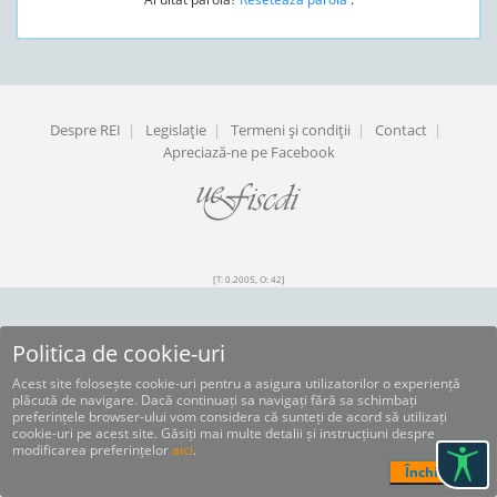
Despre REI
|
Legislaţie
|
Termeni şi condiţii
|
Contact
|
Apreciază-ne pe Facebook
[T: 0.2005, O: 42]
Politica de cookie-uri
Acest site folosește cookie-uri pentru a asigura utilizatorilor o experiență
plăcută de navigare. Dacă continuați sa navigați fără sa schimbați
preferințele browser-ului vom considera că sunteți de acord să utilizați
cookie-uri pe acest site. Găsiți mai multe detalii și instrucțiuni despre
modificarea preferințelor
aici
.