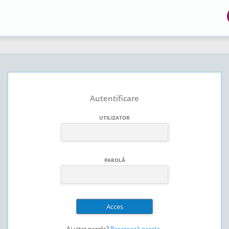
Autentificare
UTILIZATOR
PAROLĂ
Ai uitat parola?
Resetează parola
.