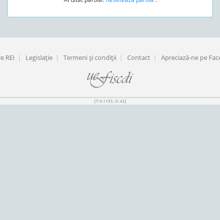
e REI
|
Legislaţie
|
Termeni şi condiţii
|
Contact
|
Apreciază-ne pe Fa
[T: 0.1155, O: 42]