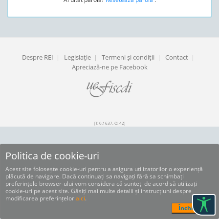
Despre REI
|
Legislaţie
|
Termeni şi condiţii
|
Contact
|
Apreciază-ne pe Facebook
[T: 0.1637, O: 42]
Politica de cookie-uri
Acest site folosește cookie-uri pentru a asigura utilizatorilor o experiență
plăcută de navigare. Dacă continuați sa navigați fără sa schimbați
preferințele browser-ului vom considera că sunteți de acord să utilizați
cookie-uri pe acest site. Găsiți mai multe detalii și instrucțiuni despre
modificarea preferințelor
aici
.