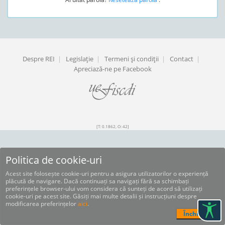
Despre REI
|
Legislaţie
|
Termeni şi condiţii
|
Contact
|
Apreciază-ne pe Facebook
[T: 0.1862, O: 42]
Politica de cookie-uri
Acest site folosește cookie-uri pentru a asigura utilizatorilor o experiență
plăcută de navigare. Dacă continuați sa navigați fără sa schimbați
preferințele browser-ului vom considera că sunteți de acord să utilizați
cookie-uri pe acest site. Găsiți mai multe detalii și instrucțiuni despre
modificarea preferințelor
aici
.