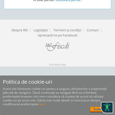
Despre REI
|
Legislaţie
|
Termeni şi condiţii
|
Contact
|
Apreciază-ne pe Facebook
[T: 0.1579, O: 42]
Politica de cookie-uri
Acest site folosește cookie-uri pentru a asigura utilizatorilor o experiență
plăcută de navigare. Dacă continuați sa navigați fără sa schimbați
preferințele browser-ului vom considera că sunteți de acord să utilizați
cookie-uri pe acest site. Găsiți mai multe detalii și instrucțiuni despre
modificarea preferințelor
aici
.