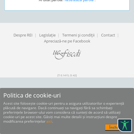
Despre REI
|
Legislaţie
|
Termeni şi condiţii
|
Contact
|
Apreciază-ne pe Facebook
[T: 0.1415, O: 42]
Politica de cookie-uri
Acest site folosește cookie-uri pentru a asigura utilizatorilor o experiență
plăcută de navigare. Dacă continuați sa navigați fără sa schimbați
preferințele browser-ului vom considera că sunteți de acord să utilizați
cookie-uri pe acest site. Găsiți mai multe detalii și instrucțiuni despre
modificarea preferințelor
aici
.