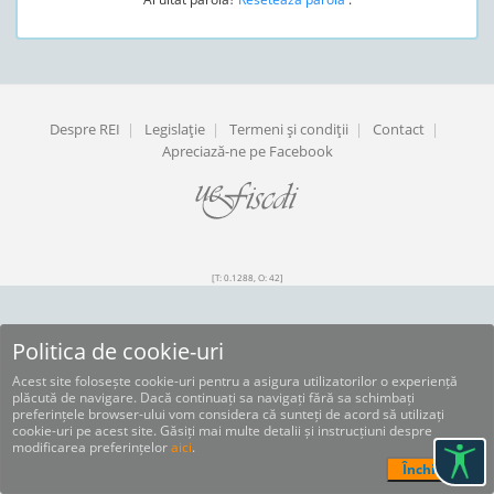
Despre REI
|
Legislaţie
|
Termeni şi condiţii
|
Contact
|
Apreciază-ne pe Facebook
[T: 0.1288, O: 42]
Politica de cookie-uri
Acest site folosește cookie-uri pentru a asigura utilizatorilor o experiență
plăcută de navigare. Dacă continuați sa navigați fără sa schimbați
preferințele browser-ului vom considera că sunteți de acord să utilizați
cookie-uri pe acest site. Găsiți mai multe detalii și instrucțiuni despre
modificarea preferințelor
aici
.