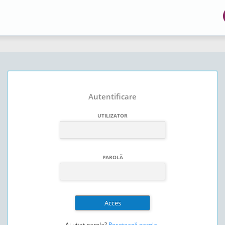
Autentificare
UTILIZATOR
PAROLĂ
Ai uitat parola?
Resetează parola
.