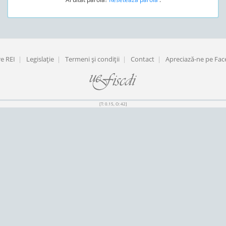
e REI
|
Legislaţie
|
Termeni şi condiţii
|
Contact
|
Apreciază-ne pe Fa
[T: 0.15, O: 42]