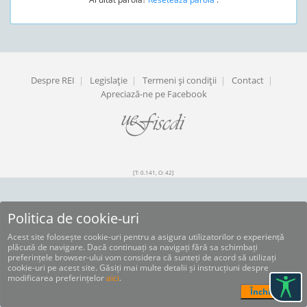
Despre REI
|
Legislaţie
|
Termeni şi condiţii
|
Contact
|
Apreciază-ne pe Facebook
[T: 0.141, O: 42]
Politica de cookie-uri
Acest site folosește cookie-uri pentru a asigura utilizatorilor o experiență
plăcută de navigare. Dacă continuați sa navigați fără sa schimbați
preferințele browser-ului vom considera că sunteți de acord să utilizați
cookie-uri pe acest site. Găsiți mai multe detalii și instrucțiuni despre
modificarea preferințelor
aici
.