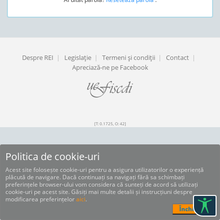
Despre REI
|
Legislaţie
|
Termeni şi condiţii
|
Contact
|
Apreciază-ne pe Facebook
[T: 0.1725, O: 42]
Politica de cookie-uri
Acest site folosește cookie-uri pentru a asigura utilizatorilor o experiență
plăcută de navigare. Dacă continuați sa navigați fără sa schimbați
preferințele browser-ului vom considera că sunteți de acord să utilizați
cookie-uri pe acest site. Găsiți mai multe detalii și instrucțiuni despre
modificarea preferințelor
aici
.