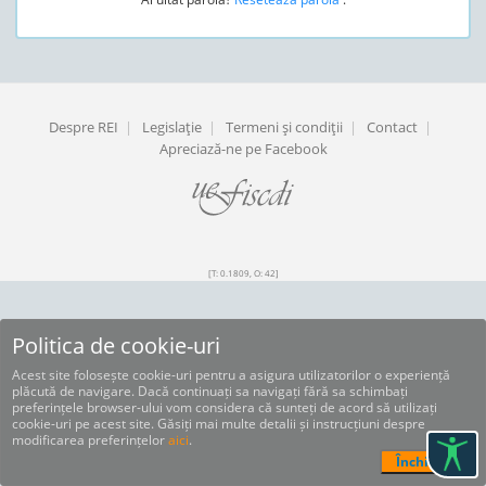
Despre REI
|
Legislaţie
|
Termeni şi condiţii
|
Contact
|
Apreciază-ne pe Facebook
[T: 0.1809, O: 42]
Politica de cookie-uri
Acest site folosește cookie-uri pentru a asigura utilizatorilor o experiență
plăcută de navigare. Dacă continuați sa navigați fără sa schimbați
preferințele browser-ului vom considera că sunteți de acord să utilizați
cookie-uri pe acest site. Găsiți mai multe detalii și instrucțiuni despre
modificarea preferințelor
aici
.