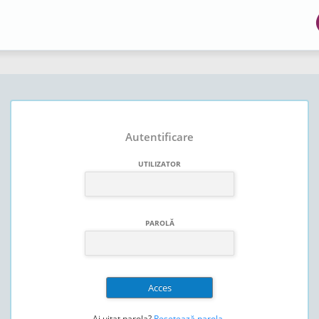
Autentificare
UTILIZATOR
PAROLĂ
Ai uitat parola?
Resetează parola
.