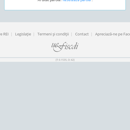
e REI
|
Legislaţie
|
Termeni şi condiţii
|
Contact
|
Apreciază-ne pe Fa
[T: 0.1535, O: 42]