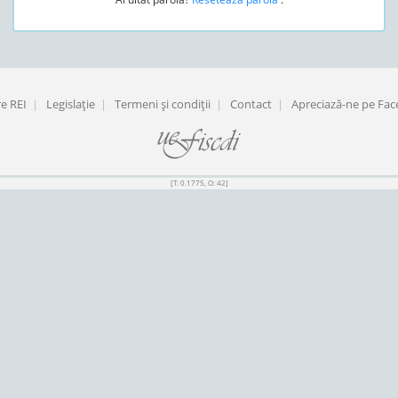
e REI
|
Legislaţie
|
Termeni şi condiţii
|
Contact
|
Apreciază-ne pe Fa
[T: 0.1775, O: 42]