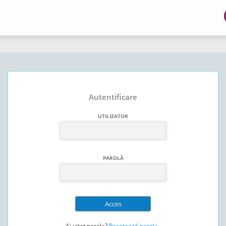
Autentificare
UTILIZATOR
PAROLĂ
Ai uitat parola?
Resetează parola
.