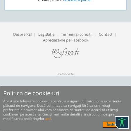
Despre REI
|
Legislaţie
|
Termeni şi condiţii
|
Contact
|
Apreciază-ne pe Facebook
[T: 0.154, O: 42]
Politica de cookie-uri
Acest site folosește cookie-uri pentru a asigura utilizatorilor o experiență
plăcută de navigare. Dacă continuați sa navigați fără sa schimbați
preferințele browser-ului vom considera că sunteți de acord să utilizați
cookie-uri pe acest site. Găsiți mai multe detalii și instrucțiuni despre
modificarea preferințelor
aici
.