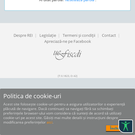
Despre REI
|
Legislaţie
|
Termeni şi condiţii
|
Contact
|
Apreciază-ne pe Facebook
[T: 0.1823, O: 42]
Politica de cookie-uri
Acest site folosește cookie-uri pentru a asigura utilizatorilor o experiență
plăcută de navigare. Dacă continuați sa navigați fără sa schimbați
preferințele browser-ului vom considera că sunteți de acord să utilizați
cookie-uri pe acest site. Găsiți mai multe detalii și instrucțiuni despre
modificarea preferințelor
aici
.