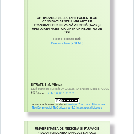
OPTIMIZAREA SELECTĂRII PACIENŢILOR
CANDIDAŢI PENTRU IMPLANTARE
TRANSCATETER DE VALVĂ AORTICĂ (TAVI) ŞI
URMĂRIREA ACESTORA ÎNTR-UN REGISTRU DE
TAVI
Fișier(e) originale teză:
Descarcă fișier (2.31 MB)
ISTRATE S.M. Mihnea
Dată susținere publică:
20/03/2026
,
an emitere
Decizie IOSUD
2026
Cod dosar:
F-CA-76008/31.03.2026
This work is licensed under a
Creative Commons Attribution-
NonCommercial-NoDerivatives 4.0 International License
UNIVERSITATEA DE MEDICINĂ ŞI FARMACIE
"IULIU HAŢIEGANU" DIN CLUJ-NAPOCA