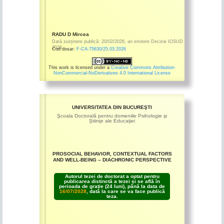
RADU D Mircea
Dată susținere publică:
20/02/2026
,
an emitere
Decizie IOSUD
2026
Cod dosar:
F-CA-75630/25.03.2026
This work is licensed under a
Creative Commons Attribution-
NonCommercial-NoDerivatives 4.0 International License
UNIVERSITATEA DIN BUCUREŞTI
Şcoala Doctorală pentru domeniile Psihologie şi
Ştiinţe ale Educaţiei
PROSOCIAL BEHAVIOR, CONTEXTUAL FACTORS
AND WELL-BEING – DIACHRONIC PERSPECTIVE
Autorul tezei de doctorat a optat pentru
publicarea distinctă a tezei și se află în
perioada de grație (24 luni), până la data de
16/07/2028
, dată la care se va face publică
teza.