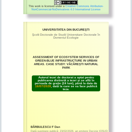
This work is licensed under a
Creative Commons Attribution-
NonCommercial-NoDerivatives 4.0 International License
UNIVERSITATEA DIN BUCUREŞTI
Şcolii Doctorale de Studii Universitare Doctorale în
Domeniul Ecologie
ASSESSMENT OF ECOSYSTEM SERVICES OF
GREEN-BLUE INFRASTRUCTURE IN URBAN
AREAS. CASE STUDY: VĂCĂREȘTI NATURAL
PARK
Autorul tezei de doctorat a optat pentru
publicarea distinctă a tezei și se află în
perioada de grație (24 luni), până la data de
16/07/2028
, dată la care se va face publică
teza.
BĂRBULESCU F Dan
Dată susținere publică:
23/02/2026
,
an emitere
Decizie IOSUD