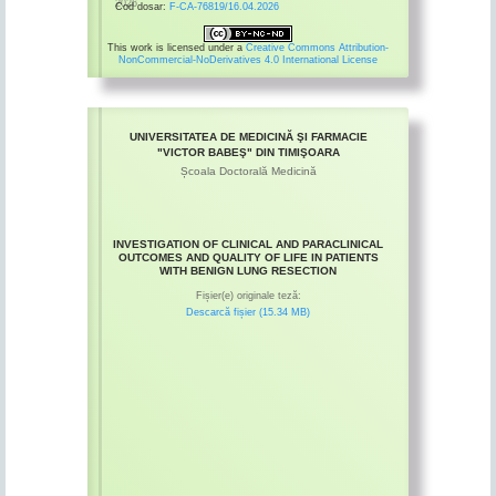
2026
Cod dosar:
F-CA-76819/16.04.2026
This work is licensed under a
Creative Commons Attribution-
NonCommercial-NoDerivatives 4.0 International License
UNIVERSITATEA DE MEDICINĂ ŞI FARMACIE
"VICTOR BABEŞ" DIN TIMIŞOARA
Școala Doctorală Medicină
INVESTIGATION OF CLINICAL AND PARACLINICAL
OUTCOMES AND QUALITY OF LIFE IN PATIENTS
WITH BENIGN LUNG RESECTION
Fișier(e) originale teză:
Descarcă fișier (15.34 MB)