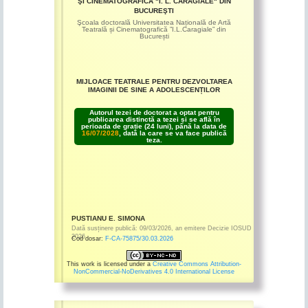
ŞI CINEMATOGRAFICĂ "I. L. CARAGIALE" DIN
BUCUREŞTI
Şcoala doctorală Universitatea Națională de Artă
Teatrală și Cinematografică ”I.L.Caragiale” din
București
MIJLOACE TEATRALE PENTRU DEZVOLTAREA
IMAGINII DE SINE A ADOLESCENȚILOR
Autorul tezei de doctorat a optat pentru
publicarea distinctă a tezei și se află în
perioada de grație (24 luni), până la data de
16/07/2028
, dată la care se va face publică
teza.
PUSTIANU E. SIMONA
Dată susținere publică:
09/03/2026
,
an emitere
Decizie IOSUD
2026
Cod dosar:
F-CA-75875/30.03.2026
This work is licensed under a
Creative Commons Attribution-
NonCommercial-NoDerivatives 4.0 International License