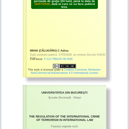
perioada de grație (24 luni), până la data de
16/07/2028
, dată la care se va face publică
teza.
MIHAI (CĂLUGĂRU) C Adina
Dată susținere publică:
27/03/2026
,
an emitere
Decizie IOSUD
2026
Cod dosar:
F-CA-77801/07.05.2026
This work is licensed under a
Creative Commons Attribution-
NonCommercial-NoDerivatives 4.0 International License
UNIVERSITATEA DIN BUCUREŞTI
Şcoala Doctorală - Drept
THE REGULATION OF THE INTERNATIONAL CRIME
OF TERRORISM IN INTERNATIONAL LAW
Fișier(e) originale teză: