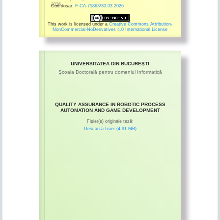
2026
Cod dosar:
F-CA-75863/30.03.2026
This work is licensed under a
Creative Commons Attribution-
NonCommercial-NoDerivatives 4.0 International License
UNIVERSITATEA DIN BUCUREŞTI
Şcoala Doctorală pentru domeniul Informatică
QUALITY ASSURANCE IN ROBOTIC PROCESS
AUTOMATION AND GAME DEVELOPMENT
Fișier(e) originale teză:
Descarcă fișier (4.91 MB)