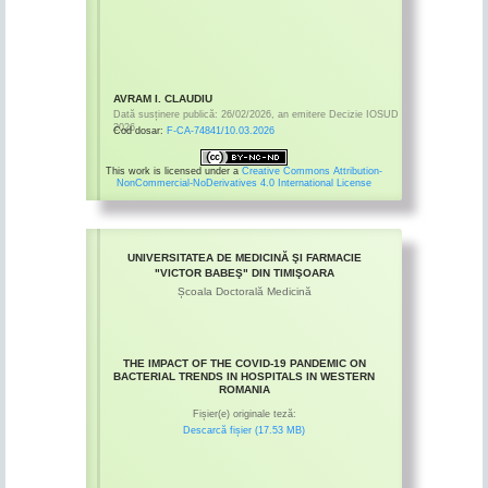
AVRAM I. CLAUDIU
Dată susținere publică:
26/02/2026
,
an emitere
Decizie IOSUD
2026
Cod dosar:
F-CA-74841/10.03.2026
This work is licensed under a
Creative Commons Attribution-
NonCommercial-NoDerivatives 4.0 International License
UNIVERSITATEA DE MEDICINĂ ŞI FARMACIE
"VICTOR BABEŞ" DIN TIMIŞOARA
Școala Doctorală Medicină
THE IMPACT OF THE COVID-19 PANDEMIC ON
BACTERIAL TRENDS IN HOSPITALS IN WESTERN
ROMANIA
Fișier(e) originale teză:
Descarcă fișier (17.53 MB)