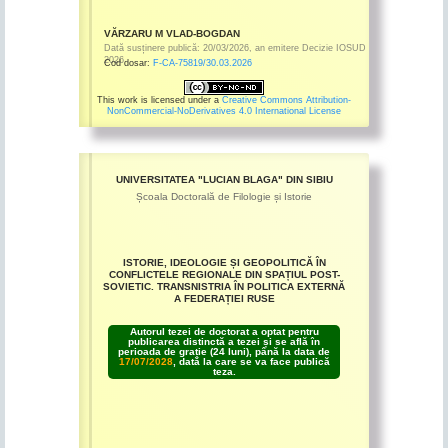
VĂRZARU M VLAD-BOGDAN
Dată susținere publică:
20/03/2026
,
an emitere
Decizie IOSUD
2026
Cod dosar:
F-CA-75819/30.03.2026
This work is licensed under a
Creative Commons Attribution-
NonCommercial-NoDerivatives 4.0 International License
UNIVERSITATEA "LUCIAN BLAGA" DIN SIBIU
Școala Doctorală de Filologie și Istorie
ISTORIE, IDEOLOGIE ȘI GEOPOLITICĂ ÎN
CONFLICTELE REGIONALE DIN SPAȚIUL POST-
SOVIETIC. TRANSNISTRIA ÎN POLITICA EXTERNĂ
A FEDERAȚIEI RUSE
Autorul tezei de doctorat a optat pentru
publicarea distinctă a tezei și se află în
perioada de grație (24 luni), până la data de
17/07/2028
, dată la care se va face publică
teza.