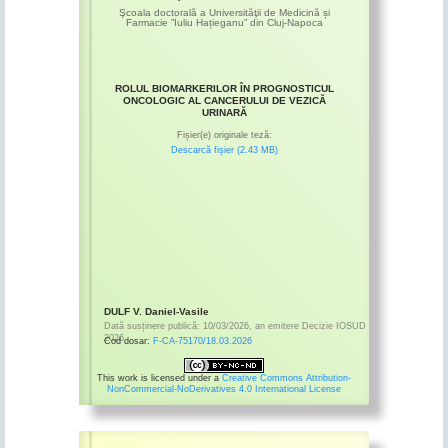
Şcoala doctorală a Universităţii de Medicină și
Farmacie ”Iuliu Hațieganu” din Cluj-Napoca
ROLUL BIOMARKERILOR ÎN PROGNOSTICUL
ONCOLOGIC AL CANCERULUI DE VEZICĂ
URINARĂ
Fișier(e) originale teză:
Descarcă fișier (2.43 MB)
DULF V. Daniel-Vasile
Dată susținere publică:
10/03/2026
,
an emitere
Decizie IOSUD
2026
Cod dosar:
F-CA-75170/18.03.2026
This work is licensed under a
Creative Commons Attribution-
NonCommercial-NoDerivatives 4.0 International License