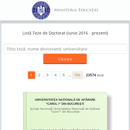
Listă Teze de Doctorat (iunie 2016 - prezent)
1
2
3
4
5
...
786
23574
teze
UNIVERSITATEA NAŢIONALĂ DE APĂRARE
"CAROL I" DIN BUCUREŞTI
Şcoala doctorală Universitatea Națională de Apărare
”Carol I” din București