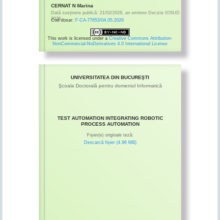
CERNAT N Marina
Dată susținere publică:
21/02/2026
,
an emitere
Decizie IOSUD
2026
Cod dosar:
F-CA-77653/04.05.2026
This work is licensed under a
Creative Commons Attribution-
NonCommercial-NoDerivatives 4.0 International License
UNIVERSITATEA DIN BUCUREŞTI
Şcoala Doctorală pentru domeniul Informatică
TEST AUTOMATION INTEGRATING ROBOTIC
PROCESS AUTOMATION
Fișier(e) originale teză:
Descarcă fișier (4.96 MB)