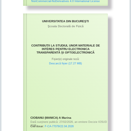
NonCommercial-NoDerivatives 4.0 International License
UNIVERSITATEA DIN BUCUREŞTI
Şcoala Doctorală de Fizică
CONTRIBUȚII LA STUDIUL UNOR MATERIALE DE
INTERES PENTRU ELECTRONICA
TRANSPARENTĂ ȘI OPTOELECTRONICĂ
Fișier(e) originale teză:
Descarcă fișier (17.27 MB)
CIOBANU (MANICA) A Marina
Dată susținere publică:
27/02/2026
,
an emitere
Decizie IOSUD
2026
Cod dosar:
F-CA-77079/22.04.2026