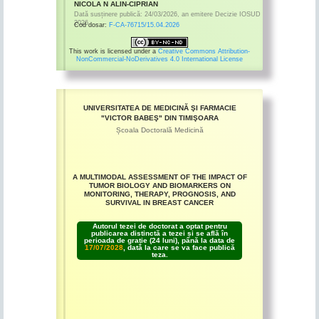
NICOLA N ALIN-CIPRIAN
Dată susținere publică:
24/03/2026
,
an emitere
Decizie IOSUD
2026
Cod dosar:
F-CA-76715/15.04.2026
This work is licensed under a
Creative Commons Attribution-
NonCommercial-NoDerivatives 4.0 International License
UNIVERSITATEA DE MEDICINĂ ŞI FARMACIE
"VICTOR BABEŞ" DIN TIMIŞOARA
Școala Doctorală Medicină
A MULTIMODAL ASSESSMENT OF THE IMPACT OF
TUMOR BIOLOGY AND BIOMARKERS ON
MONITORING, THERAPY, PROGNOSIS, AND
SURVIVAL IN BREAST CANCER
Autorul tezei de doctorat a optat pentru
publicarea distinctă a tezei și se află în
perioada de grație (24 luni), până la data de
17/07/2028
, dată la care se va face publică
teza.