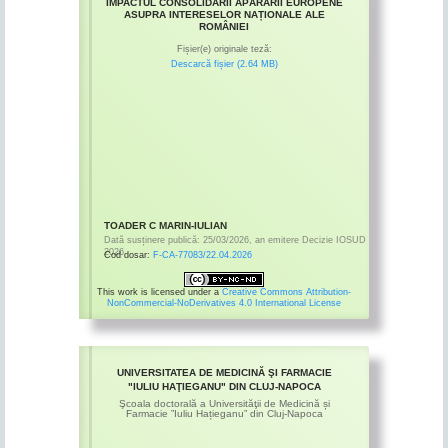
IMPACTUL CONSOLIDĂRII APĂRĂRII EUROPENE
ASUPRA INTERESELOR NAȚIONALE ALE
ROMÂNIEI
Fișier(e) originale teză:
Descarcă fișier (2.64 MB)
TOADER C MARIN-IULIAN
Dată susținere publică:
25/03/2026
,
an emitere
Decizie IOSUD
2026
Cod dosar:
F-CA-77083/22.04.2026
This work is licensed under a
Creative Commons Attribution-
NonCommercial-NoDerivatives 4.0 International License
UNIVERSITATEA DE MEDICINĂ ŞI FARMACIE
"IULIU HAŢIEGANU" DIN CLUJ-NAPOCA
Şcoala doctorală a Universităţii de Medicină și
Farmacie ”Iuliu Hațieganu” din Cluj-Napoca