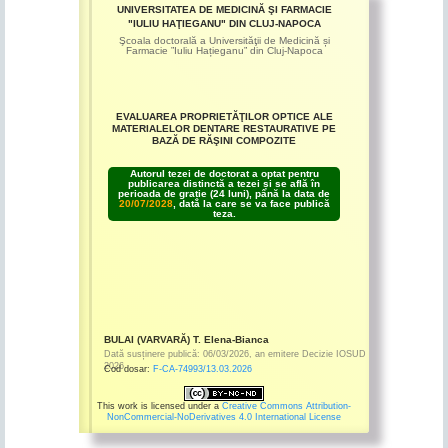
UNIVERSITATEA DE MEDICINĂ ŞI FARMACIE
"IULIU HAŢIEGANU" DIN CLUJ-NAPOCA
Şcoala doctorală a Universităţii de Medicină și
Farmacie ”Iuliu Hațieganu” din Cluj-Napoca
EVALUAREA PROPRIETĂŢILOR OPTICE ALE
MATERIALELOR DENTARE RESTAURATIVE PE
BAZĂ DE RĂŞINI COMPOZITE
Autorul tezei de doctorat a optat pentru
publicarea distinctă a tezei și se află în
perioada de grație (24 luni), până la data de
20/07/2028
, dată la care se va face publică
teza.
BULAI (VARVARĂ) T. Elena-Bianca
Dată susținere publică:
06/03/2026
,
an emitere
Decizie IOSUD
2026
Cod dosar:
F-CA-74993/13.03.2026
This work is licensed under a
Creative Commons Attribution-
NonCommercial-NoDerivatives 4.0 International License