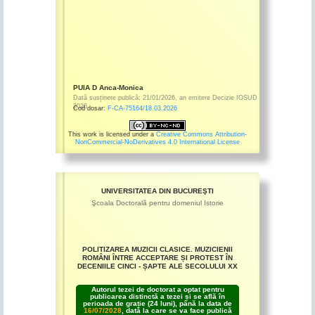
PUIA D Anca-Monica
Dată susținere publică:
21/01/2026
,
an emitere
Decizie IOSUD
2026
Cod dosar:
F-CA-75164/18.03.2026
This work is licensed under a
Creative Commons Attribution-
NonCommercial-NoDerivatives 4.0 International License
UNIVERSITATEA DIN BUCUREŞTI
Şcoala Doctorală pentru domeniul Istorie
POLITIZAREA MUZICII CLASICE. MUZICIENII
ROMÂNI ÎNTRE ACCEPTARE ȘI PROTEST ÎN
DECENIILE CINCI - ȘAPTE ALE SECOLULUI XX
Autorul tezei de doctorat a optat pentru
publicarea distinctă a tezei și se află în
perioada de grație (24 luni), până la data de
16/07/2028
, dată la care se va face publică