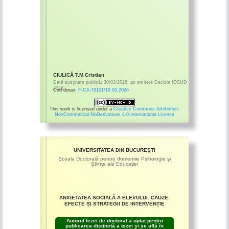
CIULICĂ T.M Cristian
Dată susținere publică:
30/03/2026
,
an emitere
Decizie IOSUD
2026
Cod dosar:
F-CA-78101/19.05.2026
This work is licensed under a
Creative Commons Attribution-
NonCommercial-NoDerivatives 4.0 International License
UNIVERSITATEA DIN BUCUREŞTI
Şcoala Doctorală pentru domeniile Psihologie şi
Ştiinţe ale Educaţiei
ANXIETATEA SOCIALĂ A ELEVULUI: CAUZE,
EFECTE ȘI STRATEGII DE INTERVENȚIE
Autorul tezei de doctorat a optat pentru
publicarea distinctă a tezei și se află în