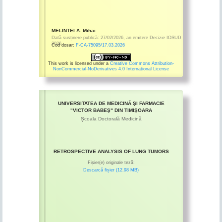
MELINTEI A. Mihai
Dată susținere publică:
27/02/2026
,
an emitere
Decizie IOSUD
2026
Cod dosar:
F-CA-75095/17.03.2026
This work is licensed under a
Creative Commons Attribution-
NonCommercial-NoDerivatives 4.0 International License
UNIVERSITATEA DE MEDICINĂ ŞI FARMACIE
"VICTOR BABEŞ" DIN TIMIŞOARA
Școala Doctorală Medicină
RETROSPECTIVE ANALYSIS OF LUNG TUMORS
Fișier(e) originale teză:
Descarcă fișier (12.98 MB)