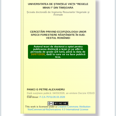
UNIVERSITATEA DE ȘTIINȚELE VIEȚII "REGELE
MIHAI I" DIN TIMIȘOARA
Școala doctorală de Ingineria Resurselor Vegetale și
Animale
CERCETĂRI PRIVIND ECOFIZIOLOGIA UNOR
SPECII FORESTIERE RĂSPÂNDITE ÎN SUD-
VESTUL ROMÂNIEI
Autorul tezei de doctorat a optat pentru
publicarea distinctă a tezei și se află în
perioada de grație (24 luni), până la data de
16/07/2028
, dată la care se va face publică
teza.
PANICI G PETRE-ALEXANDRU
Dată susținere publică:
04/03/2026
,
an emitere
Decizie IOSUD
2026
Cod dosar:
F-CA-75711/26.03.2026
This work is licensed under a
Creative Commons Attribution-
NonCommercial-NoDerivatives 4.0 International License