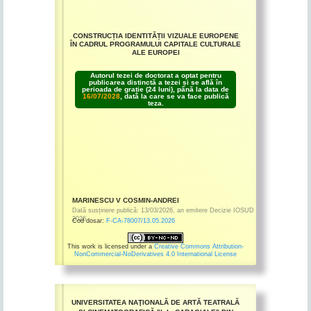
CONSTRUCȚIA IDENTITĂȚII VIZUALE EUROPENE
ÎN CADRUL PROGRAMULUI CAPITALE CULTURALE
ALE EUROPEI
Autorul tezei de doctorat a optat pentru
publicarea distinctă a tezei și se află în
perioada de grație (24 luni), până la data de
16/07/2028
, dată la care se va face publică
teza.
MARINESCU V COSMIN-ANDREI
Dată susținere publică:
13/03/2026
,
an emitere
Decizie IOSUD
2026
Cod dosar:
F-CA-78007/13.05.2026
This work is licensed under a
Creative Commons Attribution-
NonCommercial-NoDerivatives 4.0 International License
UNIVERSITATEA NAŢIONALĂ DE ARTĂ TEATRALĂ