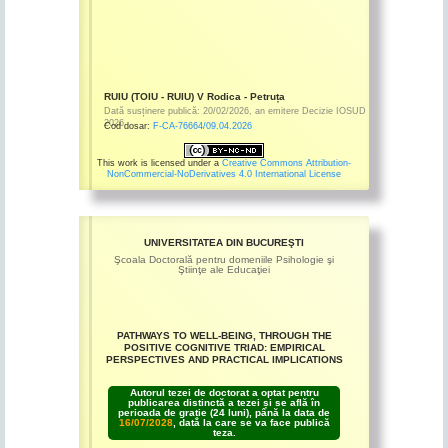
RUIU (TOIU - RUIU) V Rodica - Petruța
Dată susținere publică:
20/02/2026
,
an emitere
Decizie IOSUD
2026
Cod dosar:
F-CA-76664/09.04.2026
This work is licensed under a
Creative Commons Attribution-
NonCommercial-NoDerivatives 4.0 International License
UNIVERSITATEA DIN BUCUREŞTI
Şcoala Doctorală pentru domeniile Psihologie şi
Ştiinţe ale Educaţiei
PATHWAYS TO WELL-BEING, THROUGH THE
POSITIVE COGNITIVE TRIAD: EMPIRICAL
PERSPECTIVES AND PRACTICAL IMPLICATIONS
Autorul tezei de doctorat a optat pentru
publicarea distinctă a tezei și se află în
perioada de grație (24 luni), până la data de
16/07/2028
, dată la care se va face publică
teza.