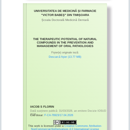
UNIVERSITATEA DE MEDICINĂ ŞI FARMACIE
"VICTOR BABEŞ" DIN TIMIŞOARA
Școala Doctorală Medicină Dentară
THE THERAPEUTIC POTENTIAL OF NATURAL
COMPOUNDS IN THE PREVENTION AND
MANAGEMENT OF ORAL PATHOLOGIES
Fișier(e) originale teză:
Descarcă fișier (13.77 MB)
IACOB S FLORIN
Dată susținere publică:
31/03/2026
,
an emitere
Decizie IOSUD
2026
Cod dosar:
F-CA-76923/17.04.2026
This work is licensed under a
Creative Commons Attribution-
NonCommercial-NoDerivatives 4.0 International License