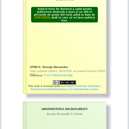
Autorul tezei de doctorat a optat pentru
publicarea distinctă a tezei și se află în
perioada de grație (24 luni), până la data de
16/07/2028
, dată la care se va face publică
teza.
STAN G. George-Alexandru
Dată susținere publică:
19/03/2026
,
an emitere
Decizie IOSUD
2026
Cod dosar:
F-CA-77267/24.04.2026
This work is licensed under a
Creative Commons Attribution-
NonCommercial-NoDerivatives 4.0 International License
UNIVERSITATEA DIN BUCUREŞTI
Şcoala Doctorală în Chimie