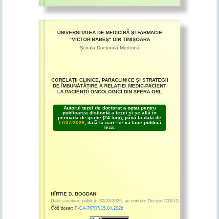
UNIVERSITATEA DE MEDICINĂ ŞI FARMACIE
"VICTOR BABEŞ" DIN TIMIŞOARA
Școala Doctorală Medicină
CORELAȚII CLINICE, PARACLINICE ȘI STRATEGII
DE ÎMBUNĂTĂȚIRE A RELAȚIEI MEDIC-PACIENT
LA PACIENȚII ONCOLOGICI DIN SFERA ORL
Autorul tezei de doctorat a optat pentru
publicarea distinctă a tezei și se află în
perioada de grație (24 luni), până la data de
17/07/2028
, dată la care se va face publică
teza.
HÎRTIE D. BOGDAN
Dată susținere publică:
30/03/2026
,
an emitere
Decizie IOSUD
2026
Cod dosar:
F-CA-76707/15.04.2026