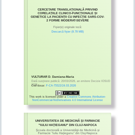
CERCETARE TRANSLAȚIONALĂ PRIVIND
CORELAȚIILE CLINICO-FUNCȚIONALE ȘI
GENETICE LA PACIENȚII CU INFECȚIE SARS-COV-
2 FORME MODERAT-SEVERE
Fișier(e) originale teză:
Descarcă fișier (9.78 MB)
VULTURAR D. Damiana-Maria
Dată susținere publică:
20/03/2026
,
an emitere
Decizie IOSUD
2026
Cod dosar:
F-CA-75522/24.03.2026
This work is licensed under a
Creative Commons Attribution-
NonCommercial-NoDerivatives 4.0 International License
UNIVERSITATEA DE MEDICINĂ ŞI FARMACIE
"IULIU HAŢIEGANU" DIN CLUJ-NAPOCA
Şcoala doctorală a Universităţii de Medicină și
Farmacie ”Iuliu Hațieganu” din Cluj-Napoca