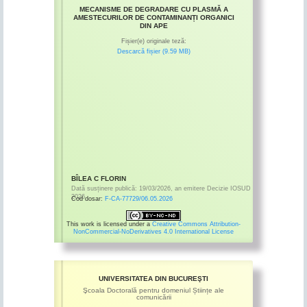
MECANISME DE DEGRADARE CU PLASMĂ A
AMESTECURILOR DE CONTAMINANȚI ORGANICI
DIN APE
Fișier(e) originale teză:
Descarcă fișier (9.59 MB)
BÎLEA C FLORIN
Dată susținere publică:
19/03/2026
,
an emitere
Decizie IOSUD
2026
Cod dosar:
F-CA-77729/06.05.2026
This work is licensed under a
Creative Commons Attribution-
NonCommercial-NoDerivatives 4.0 International License
UNIVERSITATEA DIN BUCUREŞTI
Şcoala Doctorală pentru domeniul Științe ale
comunicării