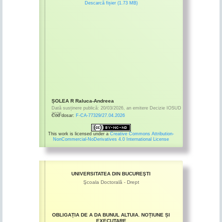
Descarcă fișier (1.73 MB)
ȘOLEA R Raluca-Andreea
Dată susținere publică:
20/03/2026
,
an emitere
Decizie IOSUD
2026
Cod dosar:
F-CA-77329/27.04.2026
This work is licensed under a
Creative Commons Attribution-
NonCommercial-NoDerivatives 4.0 International License
UNIVERSITATEA DIN BUCUREŞTI
Şcoala Doctorală - Drept
OBLIGAȚIA DE A DA BUNUL ALTUIA. NOȚIUNE ȘI
EXECUTARE