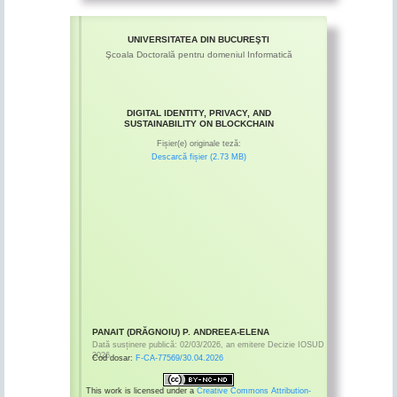
UNIVERSITATEA DIN BUCUREŞTI
Şcoala Doctorală pentru domeniul Informatică
DIGITAL IDENTITY, PRIVACY, AND
SUSTAINABILITY ON BLOCKCHAIN
Fișier(e) originale teză:
Descarcă fișier (2.73 MB)
PANAIT (DRĂGNOIU) P. ANDREEA-ELENA
Dată susținere publică:
02/03/2026
,
an emitere
Decizie IOSUD
2026
Cod dosar:
F-CA-77569/30.04.2026
This work is licensed under a
Creative Commons Attribution-