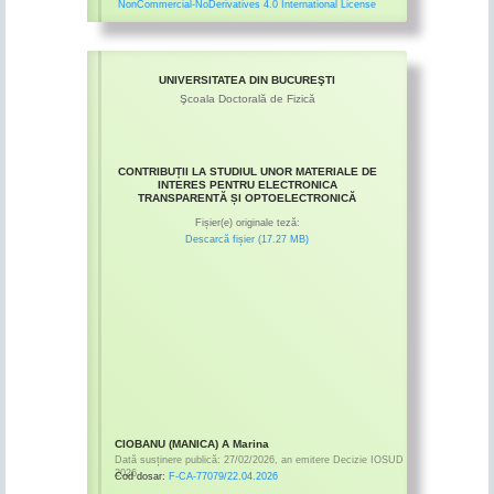
NonCommercial-NoDerivatives 4.0 International License
UNIVERSITATEA DIN BUCUREŞTI
Şcoala Doctorală de Fizică
CONTRIBUȚII LA STUDIUL UNOR MATERIALE DE
INTERES PENTRU ELECTRONICA
TRANSPARENTĂ ȘI OPTOELECTRONICĂ
Fișier(e) originale teză:
Descarcă fișier (17.27 MB)
CIOBANU (MANICA) A Marina
Dată susținere publică:
27/02/2026
,
an emitere
Decizie IOSUD
2026
Cod dosar:
F-CA-77079/22.04.2026