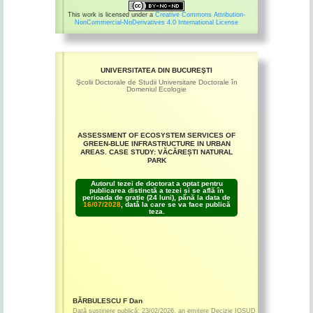
This work is licensed under a
Creative Commons Attribution-
NonCommercial-NoDerivatives 4.0 International License
UNIVERSITATEA DIN BUCUREŞTI
Şcolii Doctorale de Studii Universitare Doctorale în
Domeniul Ecologie
ASSESSMENT OF ECOSYSTEM SERVICES OF
GREEN-BLUE INFRASTRUCTURE IN URBAN
AREAS. CASE STUDY: VĂCĂREȘTI NATURAL
PARK
Autorul tezei de doctorat a optat pentru
publicarea distinctă a tezei și se află în
perioada de grație (24 luni), până la data de
16/07/2028
, dată la care se va face publică
teza.
BĂRBULESCU F Dan
Dată susținere publică:
23/02/2026
,
an emitere
Decizie IOSUD