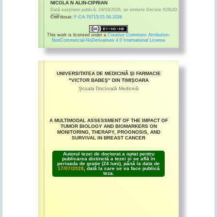
NICOLA N ALIN-CIPRIAN
Dată susținere publică:
24/03/2026
,
an emitere
Decizie IOSUD
2026
Cod dosar:
F-CA-76715/15.04.2026
This work is licensed under a
Creative Commons Attribution-
NonCommercial-NoDerivatives 4.0 International License
UNIVERSITATEA DE MEDICINĂ ŞI FARMACIE
"VICTOR BABEŞ" DIN TIMIŞOARA
Școala Doctorală Medicină
A MULTIMODAL ASSESSMENT OF THE IMPACT OF
TUMOR BIOLOGY AND BIOMARKERS ON
MONITORING, THERAPY, PROGNOSIS, AND
SURVIVAL IN BREAST CANCER
Autorul tezei de doctorat a optat pentru
publicarea distinctă a tezei și se află în
perioada de grație (24 luni), până la data de
17/07/2028
, dată la care se va face publică
teza.