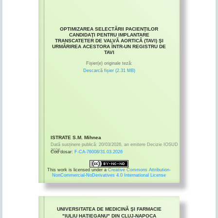
OPTIMIZAREA SELECTĂRII PACIENŢILOR
CANDIDAŢI PENTRU IMPLANTARE
TRANSCATETER DE VALVĂ AORTICĂ (TAVI) ŞI
URMĂRIREA ACESTORA ÎNTR-UN REGISTRU DE
TAVI
Fișier(e) originale teză:
Descarcă fișier (2.31 MB)
ISTRATE S.M. Mihnea
Dată susținere publică:
20/03/2026
,
an emitere
Decizie IOSUD
2026
Cod dosar:
F-CA-76008/31.03.2026
This work is licensed under a
Creative Commons Attribution-
NonCommercial-NoDerivatives 4.0 International License
UNIVERSITATEA DE MEDICINĂ ŞI FARMACIE
"IULIU HAŢIEGANU" DIN CLUJ-NAPOCA