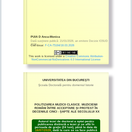
PUIA D Anca-Monica
Dată susținere publică:
21/01/2026
,
an emitere
Decizie IOSUD
2026
Cod dosar:
F-CA-75164/18.03.2026
This work is licensed under a
Creative Commons Attribution-
NonCommercial-NoDerivatives 4.0 International License
UNIVERSITATEA DIN BUCUREŞTI
Şcoala Doctorală pentru domeniul Istorie
POLITIZAREA MUZICII CLASICE. MUZICIENII
ROMÂNI ÎNTRE ACCEPTARE ȘI PROTEST ÎN
DECENIILE CINCI - ȘAPTE ALE SECOLULUI XX
Autorul tezei de doctorat a optat pentru
publicarea distinctă a tezei și se află în
perioada de grație (24 luni), până la data de
16/07/2028
, dată la care se va face publică