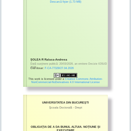
Descarcă fișier (1.73 MB)
ȘOLEA R Raluca-Andreea
Dată susținere publică:
20/03/2026
,
an emitere
Decizie IOSUD
2026
Cod dosar:
F-CA-77329/27.04.2026
This work is licensed under a
Creative Commons Attribution-
NonCommercial-NoDerivatives 4.0 International License
UNIVERSITATEA DIN BUCUREŞTI
Şcoala Doctorală - Drept
OBLIGAȚIA DE A DA BUNUL ALTUIA. NOȚIUNE ȘI
EXECUTARE