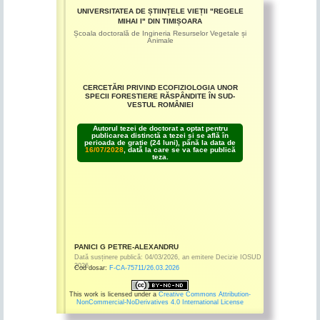
UNIVERSITATEA DE ȘTIINȚELE VIEȚII "REGELE
MIHAI I" DIN TIMIȘOARA
Școala doctorală de Ingineria Resurselor Vegetale și
Animale
CERCETĂRI PRIVIND ECOFIZIOLOGIA UNOR
SPECII FORESTIERE RĂSPÂNDITE ÎN SUD-
VESTUL ROMÂNIEI
Autorul tezei de doctorat a optat pentru
publicarea distinctă a tezei și se află în
perioada de grație (24 luni), până la data de
16/07/2028
, dată la care se va face publică
teza.
PANICI G PETRE-ALEXANDRU
Dată susținere publică:
04/03/2026
,
an emitere
Decizie IOSUD
2026
Cod dosar:
F-CA-75711/26.03.2026
This work is licensed under a
Creative Commons Attribution-
NonCommercial-NoDerivatives 4.0 International License