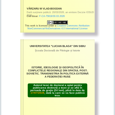
VĂRZARU M VLAD-BOGDAN
Dată susținere publică:
20/03/2026
,
an emitere
Decizie IOSUD
2026
Cod dosar:
F-CA-75819/30.03.2026
This work is licensed under a
Creative Commons Attribution-
NonCommercial-NoDerivatives 4.0 International License
UNIVERSITATEA "LUCIAN BLAGA" DIN SIBIU
Școala Doctorală de Filologie și Istorie
ISTORIE, IDEOLOGIE ȘI GEOPOLITICĂ ÎN
CONFLICTELE REGIONALE DIN SPAȚIUL POST-
SOVIETIC. TRANSNISTRIA ÎN POLITICA EXTERNĂ
A FEDERAȚIEI RUSE
Autorul tezei de doctorat a optat pentru
publicarea distinctă a tezei și se află în
perioada de grație (24 luni), până la data de
17/07/2028
, dată la care se va face publică
teza.