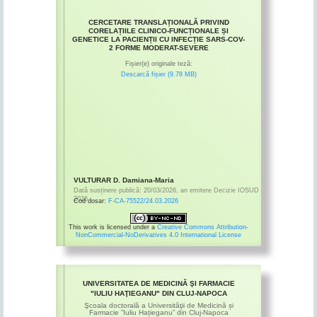
CERCETARE TRANSLAȚIONALĂ PRIVIND
CORELAȚIILE CLINICO-FUNCȚIONALE ȘI
GENETICE LA PACIENȚII CU INFECȚIE SARS-COV-
2 FORME MODERAT-SEVERE
Fișier(e) originale teză:
Descarcă fișier (9.78 MB)
VULTURAR D. Damiana-Maria
Dată susținere publică:
20/03/2026
,
an emitere
Decizie IOSUD
2026
Cod dosar:
F-CA-75522/24.03.2026
This work is licensed under a
Creative Commons Attribution-
NonCommercial-NoDerivatives 4.0 International License
UNIVERSITATEA DE MEDICINĂ ŞI FARMACIE
"IULIU HAŢIEGANU" DIN CLUJ-NAPOCA
Şcoala doctorală a Universităţii de Medicină și
Farmacie ”Iuliu Hațieganu” din Cluj-Napoca