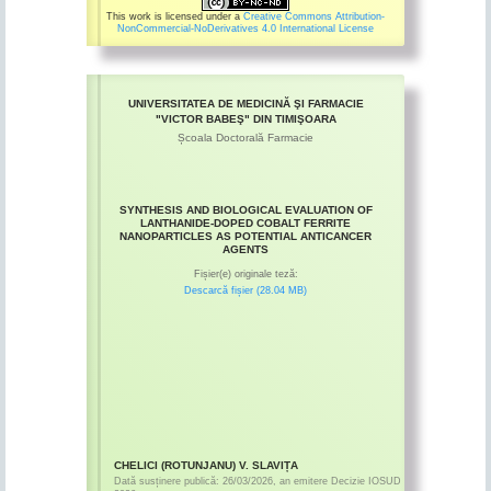
This work is licensed under a
Creative Commons Attribution-
NonCommercial-NoDerivatives 4.0 International License
UNIVERSITATEA DE MEDICINĂ ŞI FARMACIE
"VICTOR BABEŞ" DIN TIMIŞOARA
Școala Doctorală Farmacie
SYNTHESIS AND BIOLOGICAL EVALUATION OF
LANTHANIDE-DOPED COBALT FERRITE
NANOPARTICLES AS POTENTIAL ANTICANCER
AGENTS
Fișier(e) originale teză:
Descarcă fișier (28.04 MB)
CHELICI (ROTUNJANU) V. SLAVIȚA
Dată susținere publică:
26/03/2026
,
an emitere
Decizie IOSUD