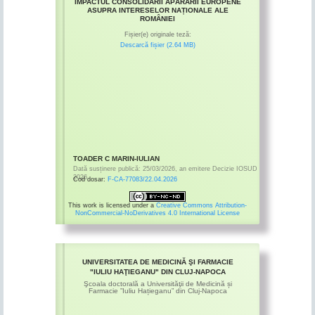
IMPACTUL CONSOLIDĂRII APĂRĂRII EUROPENE
ASUPRA INTERESELOR NAȚIONALE ALE
ROMÂNIEI
Fișier(e) originale teză:
Descarcă fișier (2.64 MB)
TOADER C MARIN-IULIAN
Dată susținere publică:
25/03/2026
,
an emitere
Decizie IOSUD
2026
Cod dosar:
F-CA-77083/22.04.2026
This work is licensed under a
Creative Commons Attribution-
NonCommercial-NoDerivatives 4.0 International License
UNIVERSITATEA DE MEDICINĂ ŞI FARMACIE
"IULIU HAŢIEGANU" DIN CLUJ-NAPOCA
Şcoala doctorală a Universităţii de Medicină și
Farmacie ”Iuliu Hațieganu” din Cluj-Napoca