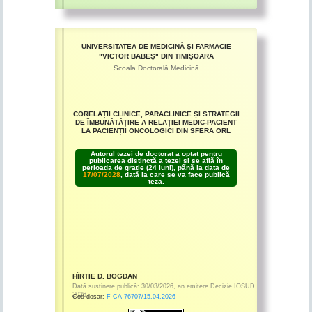
UNIVERSITATEA DE MEDICINĂ ŞI FARMACIE
"VICTOR BABEŞ" DIN TIMIŞOARA
Școala Doctorală Medicină
CORELAȚII CLINICE, PARACLINICE ȘI STRATEGII
DE ÎMBUNĂTĂȚIRE A RELAȚIEI MEDIC-PACIENT
LA PACIENȚII ONCOLOGICI DIN SFERA ORL
Autorul tezei de doctorat a optat pentru
publicarea distinctă a tezei și se află în
perioada de grație (24 luni), până la data de
17/07/2028
, dată la care se va face publică
teza.
HÎRTIE D. BOGDAN
Dată susținere publică:
30/03/2026
,
an emitere
Decizie IOSUD
2026
Cod dosar:
F-CA-76707/15.04.2026