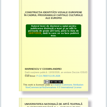
CONSTRUCȚIA IDENTITĂȚII VIZUALE EUROPENE
ÎN CADRUL PROGRAMULUI CAPITALE CULTURALE
ALE EUROPEI
Autorul tezei de doctorat a optat pentru
publicarea distinctă a tezei și se află în
perioada de grație (24 luni), până la data de
16/07/2028
, dată la care se va face publică
teza.
MARINESCU V COSMIN-ANDREI
Dată susținere publică:
13/03/2026
,
an emitere
Decizie IOSUD
2026
Cod dosar:
F-CA-78007/13.05.2026
This work is licensed under a
Creative Commons Attribution-
NonCommercial-NoDerivatives 4.0 International License
UNIVERSITATEA NAŢIONALĂ DE ARTĂ TEATRALĂ