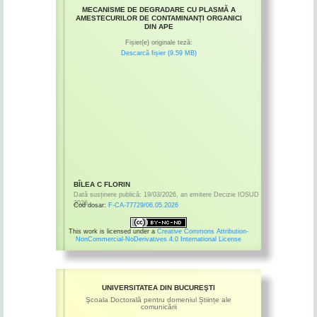
MECANISME DE DEGRADARE CU PLASMĂ A
AMESTECURILOR DE CONTAMINANȚI ORGANICI
DIN APE
Fișier(e) originale teză:
Descarcă fișier (9.59 MB)
BÎLEA C FLORIN
Dată susținere publică:
19/03/2026
,
an emitere
Decizie IOSUD
2026
Cod dosar:
F-CA-77729/06.05.2026
This work is licensed under a
Creative Commons Attribution-
NonCommercial-NoDerivatives 4.0 International License
UNIVERSITATEA DIN BUCUREŞTI
Şcoala Doctorală pentru domeniul Științe ale
comunicării