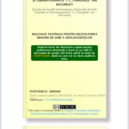
ŞI CINEMATOGRAFICĂ "I. L. CARAGIALE" DIN
BUCUREŞTI
Şcoala doctorală Universitatea Națională de Artă
Teatrală și Cinematografică ”I.L.Caragiale” din
București
MIJLOACE TEATRALE PENTRU DEZVOLTAREA
IMAGINII DE SINE A ADOLESCENȚILOR
Autorul tezei de doctorat a optat pentru
publicarea distinctă a tezei și se află în
perioada de grație (24 luni), până la data de
16/07/2028
, dată la care se va face publică
teza.
PUSTIANU E. SIMONA
Dată susținere publică:
09/03/2026
,
an emitere
Decizie IOSUD
2026
Cod dosar:
F-CA-75875/30.03.2026
This work is licensed under a
Creative Commons Attribution-
NonCommercial-NoDerivatives 4.0 International License