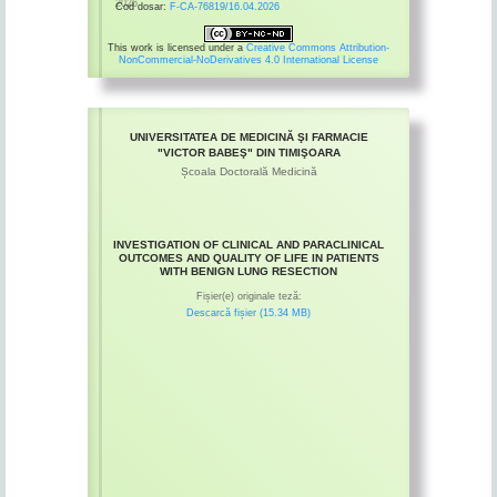
2026
Cod dosar:
F-CA-76819/16.04.2026
This work is licensed under a
Creative Commons Attribution-
NonCommercial-NoDerivatives 4.0 International License
UNIVERSITATEA DE MEDICINĂ ŞI FARMACIE
"VICTOR BABEŞ" DIN TIMIŞOARA
Școala Doctorală Medicină
INVESTIGATION OF CLINICAL AND PARACLINICAL
OUTCOMES AND QUALITY OF LIFE IN PATIENTS
WITH BENIGN LUNG RESECTION
Fișier(e) originale teză:
Descarcă fișier (15.34 MB)