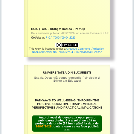
RUIU (TOIU - RUIU) V Rodica - Petruța
Dată susținere publică:
20/02/2026
,
an emitere
Decizie IOSUD
2026
Cod dosar:
F-CA-76664/09.04.2026
This work is licensed under a
Creative Commons Attribution-
NonCommercial-NoDerivatives 4.0 International License
UNIVERSITATEA DIN BUCUREŞTI
Şcoala Doctorală pentru domeniile Psihologie şi
Ştiinţe ale Educaţiei
PATHWAYS TO WELL-BEING, THROUGH THE
POSITIVE COGNITIVE TRIAD: EMPIRICAL
PERSPECTIVES AND PRACTICAL IMPLICATIONS
Autorul tezei de doctorat a optat pentru
publicarea distinctă a tezei și se află în
perioada de grație (24 luni), până la data de
16/07/2028
, dată la care se va face publică
teza.