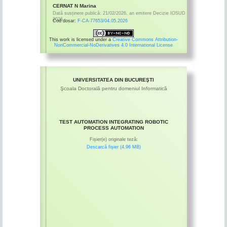
CERNAT N Marina
Dată susținere publică:
21/02/2026
,
an emitere
Decizie IOSUD
2026
Cod dosar:
F-CA-77653/04.05.2026
This work is licensed under a
Creative Commons Attribution-
NonCommercial-NoDerivatives 4.0 International License
UNIVERSITATEA DIN BUCUREŞTI
Şcoala Doctorală pentru domeniul Informatică
TEST AUTOMATION INTEGRATING ROBOTIC
PROCESS AUTOMATION
Fișier(e) originale teză:
Descarcă fișier (4.96 MB)