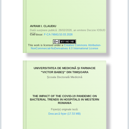
AVRAM I. CLAUDIU
Dată susținere publică:
26/02/2026
,
an emitere
Decizie IOSUD
2026
Cod dosar:
F-CA-74841/10.03.2026
This work is licensed under a
Creative Commons Attribution-
NonCommercial-NoDerivatives 4.0 International License
UNIVERSITATEA DE MEDICINĂ ŞI FARMACIE
"VICTOR BABEŞ" DIN TIMIŞOARA
Școala Doctorală Medicină
THE IMPACT OF THE COVID-19 PANDEMIC ON
BACTERIAL TRENDS IN HOSPITALS IN WESTERN
ROMANIA
Fișier(e) originale teză:
Descarcă fișier (17.53 MB)