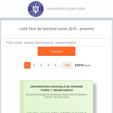
Listă Teze de Doctorat (iunie 2016 - prezent)
1
2
3
4
5
...
786
23574
teze
UNIVERSITATEA NAŢIONALĂ DE APĂRARE
"CAROL I" DIN BUCUREŞTI
Şcoala doctorală Universitatea Națională de Apărare
”Carol I” din București