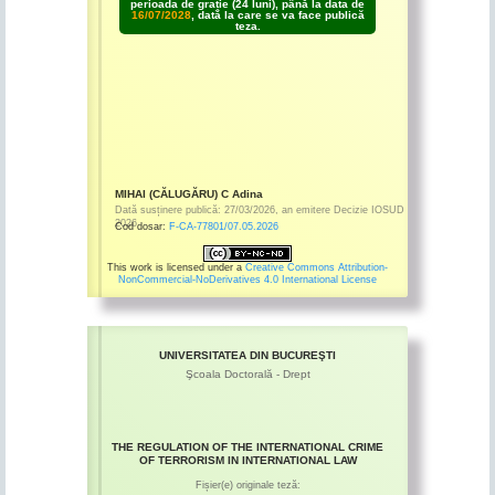
perioada de grație (24 luni), până la data de
16/07/2028
, dată la care se va face publică
teza.
MIHAI (CĂLUGĂRU) C Adina
Dată susținere publică:
27/03/2026
,
an emitere
Decizie IOSUD
2026
Cod dosar:
F-CA-77801/07.05.2026
This work is licensed under a
Creative Commons Attribution-
NonCommercial-NoDerivatives 4.0 International License
UNIVERSITATEA DIN BUCUREŞTI
Şcoala Doctorală - Drept
THE REGULATION OF THE INTERNATIONAL CRIME
OF TERRORISM IN INTERNATIONAL LAW
Fișier(e) originale teză: