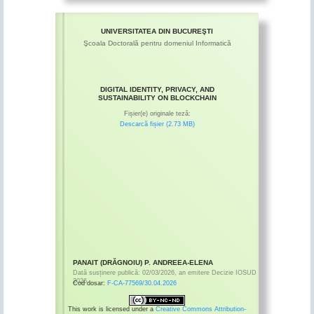
UNIVERSITATEA DIN BUCUREŞTI
Şcoala Doctorală pentru domeniul Informatică
DIGITAL IDENTITY, PRIVACY, AND
SUSTAINABILITY ON BLOCKCHAIN
Fișier(e) originale teză:
Descarcă fișier (2.73 MB)
PANAIT (DRĂGNOIU) P. ANDREEA-ELENA
Dată susținere publică:
02/03/2026
,
an emitere
Decizie IOSUD
2026
Cod dosar:
F-CA-77569/30.04.2026
This work is licensed under a
Creative Commons Attribution-