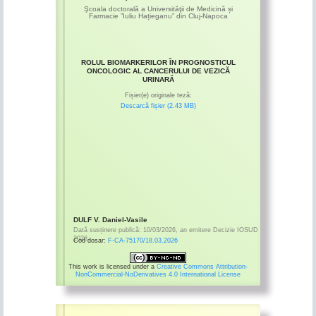
Şcoala doctorală a Universităţii de Medicină și
Farmacie ”Iuliu Hațieganu” din Cluj-Napoca
ROLUL BIOMARKERILOR ÎN PROGNOSTICUL
ONCOLOGIC AL CANCERULUI DE VEZICĂ
URINARĂ
Fișier(e) originale teză:
Descarcă fișier (2.43 MB)
DULF V. Daniel-Vasile
Dată susținere publică:
10/03/2026
,
an emitere
Decizie IOSUD
2026
Cod dosar:
F-CA-75170/18.03.2026
This work is licensed under a
Creative Commons Attribution-
NonCommercial-NoDerivatives 4.0 International License