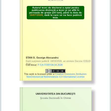
Autorul tezei de doctorat a optat pentru
publicarea distinctă a tezei și se află în
perioada de grație (24 luni), până la data de
16/07/2028
, dată la care se va face publică
teza.
STAN G. George-Alexandru
Dată susținere publică:
19/03/2026
,
an emitere
Decizie IOSUD
2026
Cod dosar:
F-CA-77267/24.04.2026
This work is licensed under a
Creative Commons Attribution-
NonCommercial-NoDerivatives 4.0 International License
UNIVERSITATEA DIN BUCUREŞTI
Şcoala Doctorală în Chimie