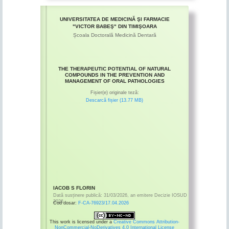
UNIVERSITATEA DE MEDICINĂ ŞI FARMACIE
"VICTOR BABEŞ" DIN TIMIŞOARA
Școala Doctorală Medicină Dentară
THE THERAPEUTIC POTENTIAL OF NATURAL
COMPOUNDS IN THE PREVENTION AND
MANAGEMENT OF ORAL PATHOLOGIES
Fișier(e) originale teză:
Descarcă fișier (13.77 MB)
IACOB S FLORIN
Dată susținere publică:
31/03/2026
,
an emitere
Decizie IOSUD
2026
Cod dosar:
F-CA-76923/17.04.2026
This work is licensed under a
Creative Commons Attribution-
NonCommercial-NoDerivatives 4.0 International License