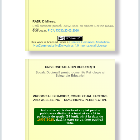
RADU D Mircea
Dată susținere publică:
20/02/2026
,
an emitere
Decizie IOSUD
2026
Cod dosar:
F-CA-75630/25.03.2026
This work is licensed under a
Creative Commons Attribution-
NonCommercial-NoDerivatives 4.0 International License
UNIVERSITATEA DIN BUCUREŞTI
Şcoala Doctorală pentru domeniile Psihologie şi
Ştiinţe ale Educaţiei
PROSOCIAL BEHAVIOR, CONTEXTUAL FACTORS
AND WELL-BEING – DIACHRONIC PERSPECTIVE
Autorul tezei de doctorat a optat pentru
publicarea distinctă a tezei și se află în
perioada de grație (24 luni), până la data de
16/07/2028
, dată la care se va face publică
teza.