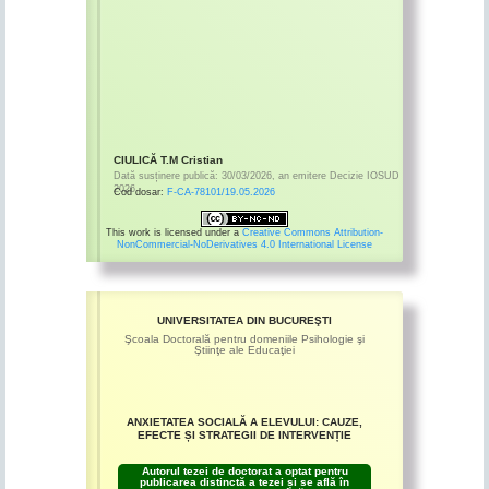
CIULICĂ T.M Cristian
Dată susținere publică:
30/03/2026
,
an emitere
Decizie IOSUD
2026
Cod dosar:
F-CA-78101/19.05.2026
This work is licensed under a
Creative Commons Attribution-
NonCommercial-NoDerivatives 4.0 International License
UNIVERSITATEA DIN BUCUREŞTI
Şcoala Doctorală pentru domeniile Psihologie şi
Ştiinţe ale Educaţiei
ANXIETATEA SOCIALĂ A ELEVULUI: CAUZE,
EFECTE ȘI STRATEGII DE INTERVENȚIE
Autorul tezei de doctorat a optat pentru
publicarea distinctă a tezei și se află în