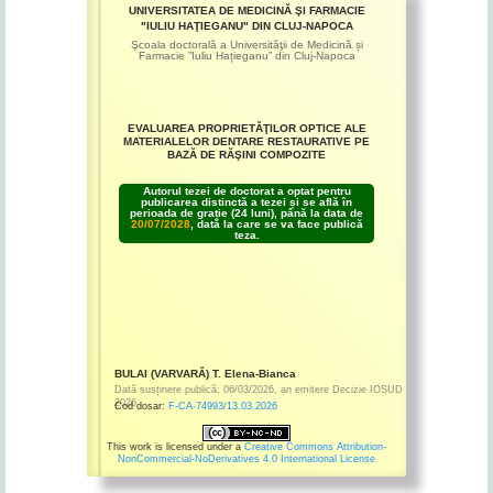
UNIVERSITATEA DE MEDICINĂ ŞI FARMACIE
"IULIU HAŢIEGANU" DIN CLUJ-NAPOCA
Şcoala doctorală a Universităţii de Medicină și
Farmacie ”Iuliu Hațieganu” din Cluj-Napoca
EVALUAREA PROPRIETĂŢILOR OPTICE ALE
MATERIALELOR DENTARE RESTAURATIVE PE
BAZĂ DE RĂŞINI COMPOZITE
Autorul tezei de doctorat a optat pentru
publicarea distinctă a tezei și se află în
perioada de grație (24 luni), până la data de
20/07/2028
, dată la care se va face publică
teza.
BULAI (VARVARĂ) T. Elena-Bianca
Dată susținere publică:
06/03/2026
,
an emitere
Decizie IOSUD
2026
Cod dosar:
F-CA-74993/13.03.2026
This work is licensed under a
Creative Commons Attribution-
NonCommercial-NoDerivatives 4.0 International License