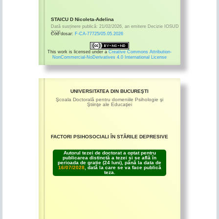
STAICU D Nicoleta-Adelina
Dată susținere publică:
21/02/2026
,
an emitere
Decizie IOSUD
2026
Cod dosar:
F-CA-77725/05.05.2026
This work is licensed under a
Creative Commons Attribution-
NonCommercial-NoDerivatives 4.0 International License
UNIVERSITATEA DIN BUCUREŞTI
Şcoala Doctorală pentru domeniile Psihologie şi
Ştiinţe ale Educaţiei
FACTORI PSIHOSOCIALI ÎN STĂRILE DEPRESIVE
Autorul tezei de doctorat a optat pentru
publicarea distinctă a tezei și se află în
perioada de grație (24 luni), până la data de
16/07/2028
, dată la care se va face publică
teza.