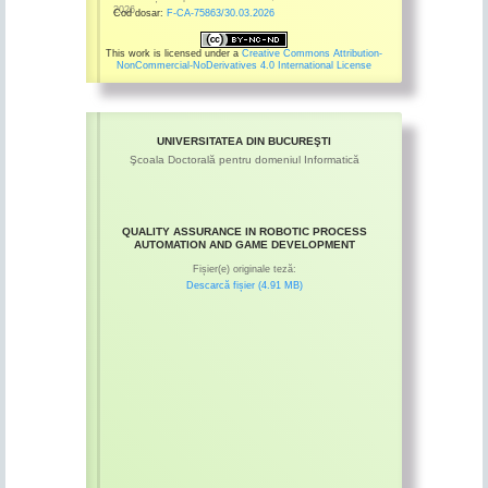
2026
Cod dosar:
F-CA-75863/30.03.2026
This work is licensed under a
Creative Commons Attribution-
NonCommercial-NoDerivatives 4.0 International License
UNIVERSITATEA DIN BUCUREŞTI
Şcoala Doctorală pentru domeniul Informatică
QUALITY ASSURANCE IN ROBOTIC PROCESS
AUTOMATION AND GAME DEVELOPMENT
Fișier(e) originale teză:
Descarcă fișier (4.91 MB)