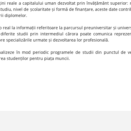
gini reale a capitalului uman dezvoltat prin învățământ superior:
studiu, nivel de școlaritate și formă de finanțare, aceste date contr
rii diplomelor.
 real la informații referitoare la parcursul preuniversitar și univer
diferite studii prin intermediul cărora poate comunica reprezen
spre specializările urmate și dezvoltarea lor profesională.
 analizeze în mod periodic programele de studii din punctul de v
ătirea studenților pentru piața muncii.