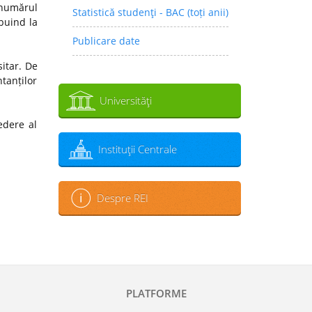
 numărul
Statistică studenţi - BAC (toți anii)
ibuind la
Publicare date
sitar. De
tanților
Universităţi
edere al
Instituţii Centrale
Despre REI
PLATFORME