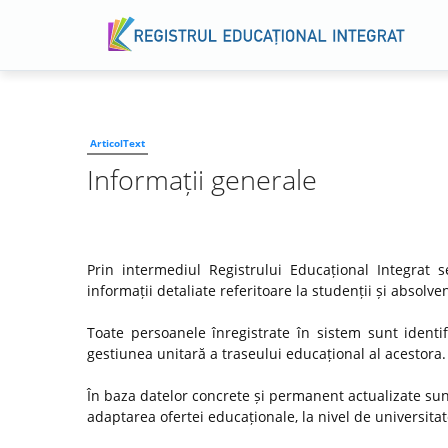
ArticolText
Informații generale
Prin intermediul Registrului Educațional Integrat
informații detaliate referitoare la studenții și absol
Toate persoanele înregistrate în sistem sunt identif
gestiunea unitară a traseului educațional al acestora.
În baza datelor concrete și permanent actualizate su
adaptarea ofertei educaționale, la nivel de universitate