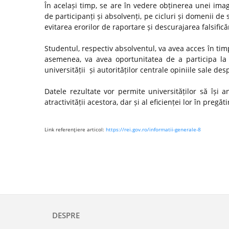
În același timp, se are în vedere obținerea unei ima
de participanți și absolvenți, pe cicluri și domenii de 
evitarea erorilor de raportare și descurajarea falsifică
Studentul, respectiv absolventul, va avea acces în timp
asemenea, va avea oportunitatea de a participa la 
universității și autorităților centrale opiniile sale de
Datele rezultate vor permite universităților să își
atractivității acestora, dar și al eficienței lor în preg
Link referenţiere articol:
https://rei.gov.ro/informatii-generale-8
DESPRE