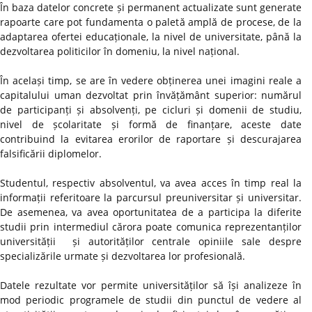
În baza datelor concrete și permanent actualizate sunt generate
rapoarte care pot fundamenta o paletă amplă de procese, de la
adaptarea ofertei educaționale, la nivel de universitate, până la
dezvoltarea politicilor în domeniu, la nivel național.
În același timp, se are în vedere obținerea unei imagini reale a
capitalului uman dezvoltat prin învățământ superior: numărul
de participanți și absolvenți, pe cicluri și domenii de studiu,
nivel de școlaritate și formă de finanțare, aceste date
contribuind la evitarea erorilor de raportare și descurajarea
falsificării diplomelor.
Studentul, respectiv absolventul, va avea acces în timp real la
informații referitoare la parcursul preuniversitar și universitar.
De asemenea, va avea oportunitatea de a participa la diferite
studii prin intermediul cărora poate comunica reprezentanților
universității și autorităților centrale opiniile sale despre
specializările urmate și dezvoltarea lor profesională.
Datele rezultate vor permite universităților să își analizeze în
mod periodic programele de studii din punctul de vedere al