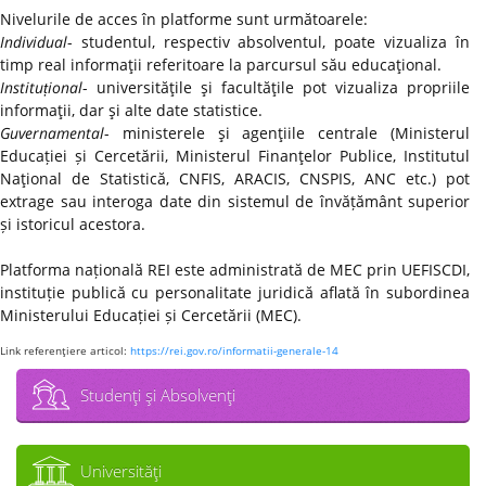
Nivelurile de acces în platforme sunt următoarele:
Individual
- studentul, respectiv absolventul, poate vizualiza în
timp real informaţii referitoare la parcursul său educaţional.
Instituțional
- universităţile şi facultăţile pot vizualiza propriile
informaţii, dar şi alte date statistice.
Guvernamental
- ministerele şi agenţiile centrale (Ministerul
Educației și Cercetării, Ministerul Finanţelor Publice, Institutul
Naţional de Statistică, CNFIS, ARACIS, CNSPIS, ANC etc.) pot
extrage sau interoga date din sistemul de învățământ superior
și istoricul acestora.
Platforma națională REI este administrată de MEC prin UEFISCDI,
instituție publică cu personalitate juridică aflată în subordinea
Ministerului Educației și Cercetării (MEC).
Link referenţiere articol:
https://rei.gov.ro/informatii-generale-14
Studenţi şi Absolvenţi
Universităţi