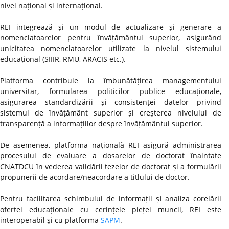
nivel național și internațional.
REI integrează și un modul de actualizare și generare a
nomenclatoarelor pentru învățământul superior, asigurând
unicitatea nomenclatoarelor utilizate la nivelul sistemului
educațional (SIIIR, RMU, ARACIS etc.).
Platforma contribuie la îmbunătățirea managementului
universitar, formularea politicilor publice educaționale,
asigurarea standardizării și consistenței datelor privind
sistemul de învățământ superior și creşterea nivelului de
transparență a informațiilor despre învățământul superior.
De asemenea, platforma națională REI asigură administrarea
procesului de evaluare a dosarelor de doctorat înaintate
CNATDCU în vederea validării tezelor de doctorat și a formulării
propunerii de acordare/neacordare a titlului de doctor.
Pentru facilitarea schimbului de informații și analiza corelării
ofertei educaționale cu cerințele pieței muncii, REI este
interoperabil şi cu platforma
SAPM
.