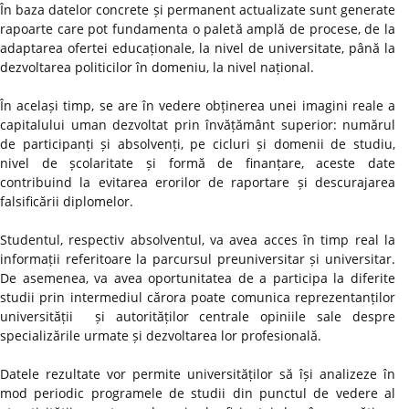
În baza datelor concrete și permanent actualizate sunt generate
rapoarte care pot fundamenta o paletă amplă de procese, de la
adaptarea ofertei educaționale, la nivel de universitate, până la
dezvoltarea politicilor în domeniu, la nivel național.
În același timp, se are în vedere obținerea unei imagini reale a
capitalului uman dezvoltat prin învățământ superior: numărul
de participanți și absolvenți, pe cicluri și domenii de studiu,
nivel de școlaritate și formă de finanțare, aceste date
contribuind la evitarea erorilor de raportare și descurajarea
falsificării diplomelor.
Studentul, respectiv absolventul, va avea acces în timp real la
informații referitoare la parcursul preuniversitar și universitar.
De asemenea, va avea oportunitatea de a participa la diferite
studii prin intermediul cărora poate comunica reprezentanților
universității și autorităților centrale opiniile sale despre
specializările urmate și dezvoltarea lor profesională.
Datele rezultate vor permite universităților să își analizeze în
mod periodic programele de studii din punctul de vedere al