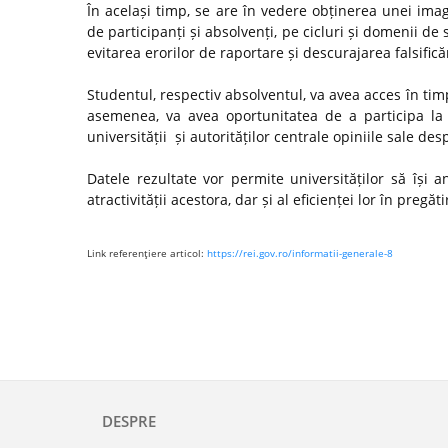
În același timp, se are în vedere obținerea unei ima
de participanți și absolvenți, pe cicluri și domenii de 
evitarea erorilor de raportare și descurajarea falsifică
Studentul, respectiv absolventul, va avea acces în timp
asemenea, va avea oportunitatea de a participa la 
universității și autorităților centrale opiniile sale de
Datele rezultate vor permite universităților să își
atractivității acestora, dar și al eficienței lor în preg
Link referenţiere articol:
https://rei.gov.ro/informatii-generale-8
DESPRE