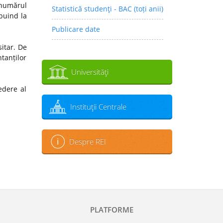
 numărul
Statistică studenţi - BAC (toți anii)
ibuind la
Publicare date
sitar. De
tanților
Universităţi
edere al
Instituţii Centrale
Despre REI
PLATFORME