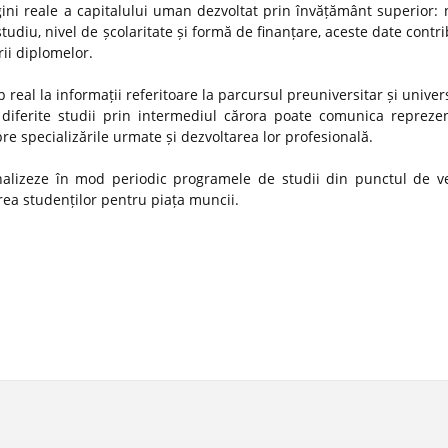
gini reale a capitalului uman dezvoltat prin învățământ superior:
studiu, nivel de școlaritate și formă de finanțare, aceste date contr
rii diplomelor.
 real la informații referitoare la parcursul preuniversitar și univer
diferite studii prin intermediul cărora poate comunica reprezen
spre specializările urmate și dezvoltarea lor profesională.
 analizeze în mod periodic programele de studii din punctul de v
ătirea studenților pentru piața muncii.