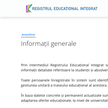
ArticolText
Informații generale
Prin intermediul Registrului Educațional Integrat
informații detaliate referitoare la studenții și absol
Toate persoanele înregistrate în sistem sunt identif
gestiunea unitară a traseului educațional al acestora.
În baza datelor concrete și permanent actualizate su
adaptarea ofertei educaționale, la nivel de universitate