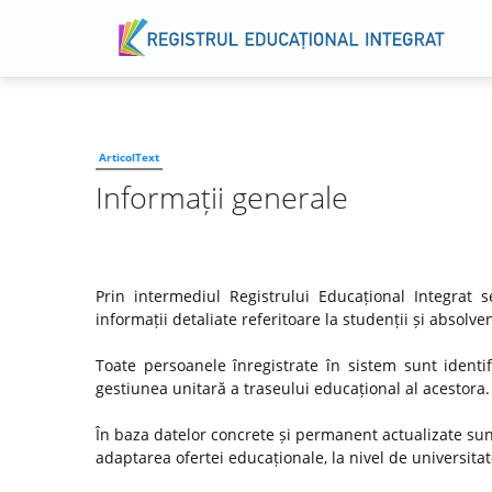
ArticolText
Informații generale
Prin intermediul Registrului Educațional Integrat
informații detaliate referitoare la studenții și absol
Toate persoanele înregistrate în sistem sunt identif
gestiunea unitară a traseului educațional al acestora.
În baza datelor concrete și permanent actualizate su
adaptarea ofertei educaționale, la nivel de universitate