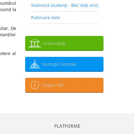
 numărul
Statistică studenţi - BAC (toți anii)
ibuind la
Publicare date
sitar. De
tanților
Universităţi
edere al
Instituţii Centrale
Despre REI
PLATFORME