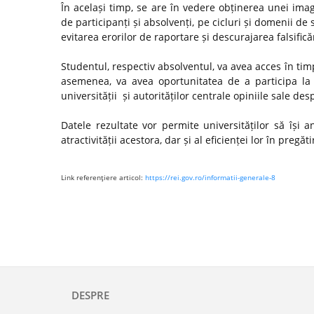
În același timp, se are în vedere obținerea unei ima
de participanți și absolvenți, pe cicluri și domenii de 
evitarea erorilor de raportare și descurajarea falsifică
Studentul, respectiv absolventul, va avea acces în timp
asemenea, va avea oportunitatea de a participa la 
universității și autorităților centrale opiniile sale de
Datele rezultate vor permite universităților să își
atractivității acestora, dar și al eficienței lor în preg
Link referenţiere articol:
https://rei.gov.ro/informatii-generale-8
DESPRE