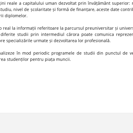
gini reale a capitalului uman dezvoltat prin învățământ superior:
studiu, nivel de școlaritate și formă de finanțare, aceste date contr
rii diplomelor.
 real la informații referitoare la parcursul preuniversitar și univer
diferite studii prin intermediul cărora poate comunica reprezen
spre specializările urmate și dezvoltarea lor profesională.
 analizeze în mod periodic programele de studii din punctul de v
ătirea studenților pentru piața muncii.