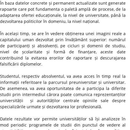
În baza datelor concrete și permanent actualizate sunt generate
rapoarte care pot fundamenta o paletă amplă de procese, de la
adaptarea ofertei educaționale, la nivel de universitate, până la
dezvoltarea politicilor în domeniu, la nivel național.
În același timp, se are în vedere obținerea unei imagini reale a
capitalului uman dezvoltat prin învățământ superior: numărul
de participanți și absolvenți, pe cicluri și domenii de studiu,
nivel de școlaritate și formă de finanțare, aceste date
contribuind la evitarea erorilor de raportare și descurajarea
falsificării diplomelor.
Studentul, respectiv absolventul, va avea acces în timp real la
informații referitoare la parcursul preuniversitar și universitar.
De asemenea, va avea oportunitatea de a participa la diferite
studii prin intermediul cărora poate comunica reprezentanților
universității și autorităților centrale opiniile sale despre
specializările urmate și dezvoltarea lor profesională.
Datele rezultate vor permite universităților să își analizeze în
mod periodic programele de studii din punctul de vedere al