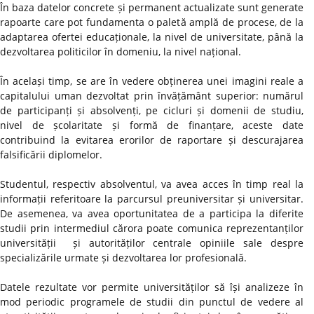
În baza datelor concrete și permanent actualizate sunt generate
rapoarte care pot fundamenta o paletă amplă de procese, de la
adaptarea ofertei educaționale, la nivel de universitate, până la
dezvoltarea politicilor în domeniu, la nivel național.
În același timp, se are în vedere obținerea unei imagini reale a
capitalului uman dezvoltat prin învățământ superior: numărul
de participanți și absolvenți, pe cicluri și domenii de studiu,
nivel de școlaritate și formă de finanțare, aceste date
contribuind la evitarea erorilor de raportare și descurajarea
falsificării diplomelor.
Studentul, respectiv absolventul, va avea acces în timp real la
informații referitoare la parcursul preuniversitar și universitar.
De asemenea, va avea oportunitatea de a participa la diferite
studii prin intermediul cărora poate comunica reprezentanților
universității și autorităților centrale opiniile sale despre
specializările urmate și dezvoltarea lor profesională.
Datele rezultate vor permite universităților să își analizeze în
mod periodic programele de studii din punctul de vedere al