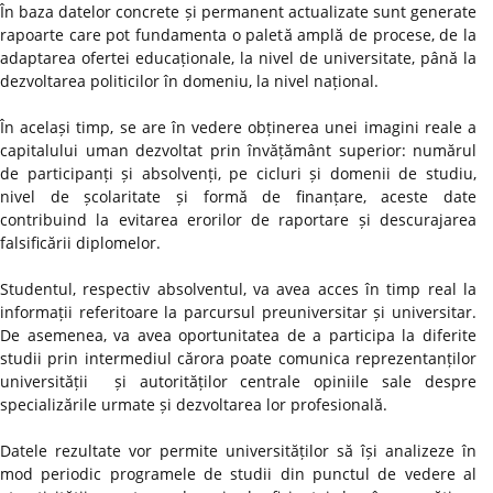
În baza datelor concrete și permanent actualizate sunt generate
rapoarte care pot fundamenta o paletă amplă de procese, de la
adaptarea ofertei educaționale, la nivel de universitate, până la
dezvoltarea politicilor în domeniu, la nivel național.
În același timp, se are în vedere obținerea unei imagini reale a
capitalului uman dezvoltat prin învățământ superior: numărul
de participanți și absolvenți, pe cicluri și domenii de studiu,
nivel de școlaritate și formă de finanțare, aceste date
contribuind la evitarea erorilor de raportare și descurajarea
falsificării diplomelor.
Studentul, respectiv absolventul, va avea acces în timp real la
informații referitoare la parcursul preuniversitar și universitar.
De asemenea, va avea oportunitatea de a participa la diferite
studii prin intermediul cărora poate comunica reprezentanților
universității și autorităților centrale opiniile sale despre
specializările urmate și dezvoltarea lor profesională.
Datele rezultate vor permite universităților să își analizeze în
mod periodic programele de studii din punctul de vedere al