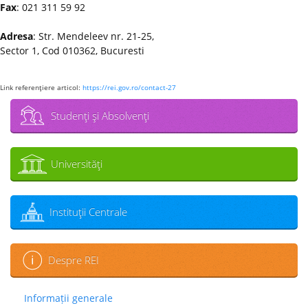
Fax
: 021 311 59 92
Adresa
: Str. Mendeleev nr. 21-25,
Sector 1, Cod 010362, Bucuresti
Link referenţiere articol:
https://rei.gov.ro/contact-27
Studenţi şi Absolvenţi
Universităţi
Instituţii Centrale
Despre REI
Informații generale