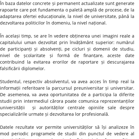
În baza datelor concrete și permanent actualizate sunt generate
rapoarte care pot fundamenta o paletă amplă de procese, de la
adaptarea ofertei educaționale, la nivel de universitate, până la
dezvoltarea politicilor în domeniu, la nivel național.
În același timp, se are în vedere obținerea unei imagini reale a
capitalului uman dezvoltat prin învățământ superior: numărul
de participanți și absolvenți, pe cicluri și domenii de studiu,
nivel de școlaritate și formă de finanțare, aceste date
contribuind la evitarea erorilor de raportare și descurajarea
falsificării diplomelor.
Studentul, respectiv absolventul, va avea acces în timp real la
informații referitoare la parcursul preuniversitar și universitar.
De asemenea, va avea oportunitatea de a participa la diferite
studii prin intermediul cărora poate comunica reprezentanților
universității și autorităților centrale opiniile sale despre
specializările urmate și dezvoltarea lor profesională.
Datele rezultate vor permite universităților să își analizeze în
mod periodic programele de studii din punctul de vedere al