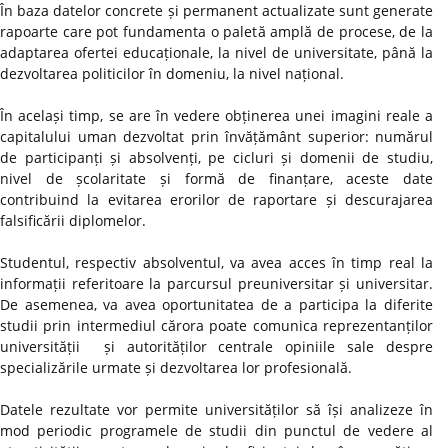
În baza datelor concrete și permanent actualizate sunt generate
rapoarte care pot fundamenta o paletă amplă de procese, de la
adaptarea ofertei educaționale, la nivel de universitate, până la
dezvoltarea politicilor în domeniu, la nivel național.
În același timp, se are în vedere obținerea unei imagini reale a
capitalului uman dezvoltat prin învățământ superior: numărul
de participanți și absolvenți, pe cicluri și domenii de studiu,
nivel de școlaritate și formă de finanțare, aceste date
contribuind la evitarea erorilor de raportare și descurajarea
falsificării diplomelor.
Studentul, respectiv absolventul, va avea acces în timp real la
informații referitoare la parcursul preuniversitar și universitar.
De asemenea, va avea oportunitatea de a participa la diferite
studii prin intermediul cărora poate comunica reprezentanților
universității și autorităților centrale opiniile sale despre
specializările urmate și dezvoltarea lor profesională.
Datele rezultate vor permite universităților să își analizeze în
mod periodic programele de studii din punctul de vedere al