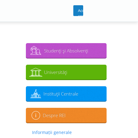
Acces
cont
Studenţi şi Absolvenţi
Universităţi
Instituţii Centrale
Despre REI
Informații generale