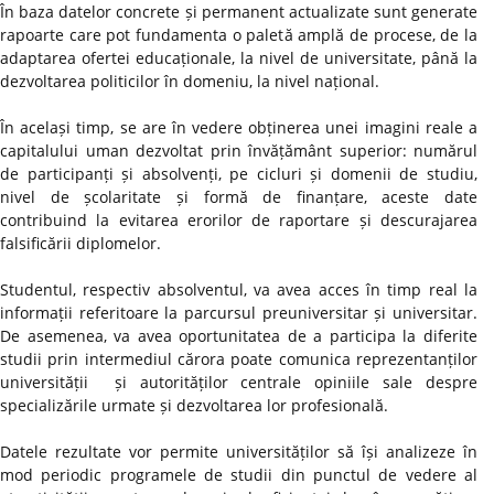
În baza datelor concrete și permanent actualizate sunt generate
rapoarte care pot fundamenta o paletă amplă de procese, de la
adaptarea ofertei educaționale, la nivel de universitate, până la
dezvoltarea politicilor în domeniu, la nivel național.
În același timp, se are în vedere obținerea unei imagini reale a
capitalului uman dezvoltat prin învățământ superior: numărul
de participanți și absolvenți, pe cicluri și domenii de studiu,
nivel de școlaritate și formă de finanțare, aceste date
contribuind la evitarea erorilor de raportare și descurajarea
falsificării diplomelor.
Studentul, respectiv absolventul, va avea acces în timp real la
informații referitoare la parcursul preuniversitar și universitar.
De asemenea, va avea oportunitatea de a participa la diferite
studii prin intermediul cărora poate comunica reprezentanților
universității și autorităților centrale opiniile sale despre
specializările urmate și dezvoltarea lor profesională.
Datele rezultate vor permite universităților să își analizeze în
mod periodic programele de studii din punctul de vedere al