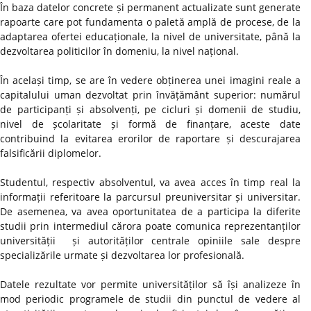
În baza datelor concrete și permanent actualizate sunt generate
rapoarte care pot fundamenta o paletă amplă de procese, de la
adaptarea ofertei educaționale, la nivel de universitate, până la
dezvoltarea politicilor în domeniu, la nivel național.
În același timp, se are în vedere obținerea unei imagini reale a
capitalului uman dezvoltat prin învățământ superior: numărul
de participanți și absolvenți, pe cicluri și domenii de studiu,
nivel de școlaritate și formă de finanțare, aceste date
contribuind la evitarea erorilor de raportare și descurajarea
falsificării diplomelor.
Studentul, respectiv absolventul, va avea acces în timp real la
informații referitoare la parcursul preuniversitar și universitar.
De asemenea, va avea oportunitatea de a participa la diferite
studii prin intermediul cărora poate comunica reprezentanților
universității și autorităților centrale opiniile sale despre
specializările urmate și dezvoltarea lor profesională.
Datele rezultate vor permite universităților să își analizeze în
mod periodic programele de studii din punctul de vedere al