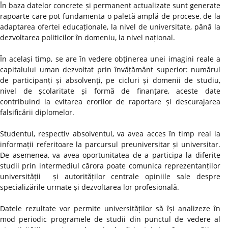
În baza datelor concrete și permanent actualizate sunt generate
rapoarte care pot fundamenta o paletă amplă de procese, de la
adaptarea ofertei educaționale, la nivel de universitate, până la
dezvoltarea politicilor în domeniu, la nivel național.
În același timp, se are în vedere obținerea unei imagini reale a
capitalului uman dezvoltat prin învățământ superior: numărul
de participanți și absolvenți, pe cicluri și domenii de studiu,
nivel de școlaritate și formă de finanțare, aceste date
contribuind la evitarea erorilor de raportare și descurajarea
falsificării diplomelor.
Studentul, respectiv absolventul, va avea acces în timp real la
informații referitoare la parcursul preuniversitar și universitar.
De asemenea, va avea oportunitatea de a participa la diferite
studii prin intermediul cărora poate comunica reprezentanților
universității și autorităților centrale opiniile sale despre
specializările urmate și dezvoltarea lor profesională.
Datele rezultate vor permite universităților să își analizeze în
mod periodic programele de studii din punctul de vedere al