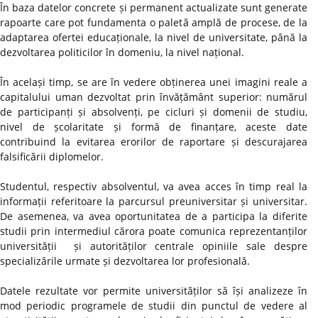
În baza datelor concrete și permanent actualizate sunt generate
rapoarte care pot fundamenta o paletă amplă de procese, de la
adaptarea ofertei educaționale, la nivel de universitate, până la
dezvoltarea politicilor în domeniu, la nivel național.
În același timp, se are în vedere obținerea unei imagini reale a
capitalului uman dezvoltat prin învățământ superior: numărul
de participanți și absolvenți, pe cicluri și domenii de studiu,
nivel de școlaritate și formă de finanțare, aceste date
contribuind la evitarea erorilor de raportare și descurajarea
falsificării diplomelor.
Studentul, respectiv absolventul, va avea acces în timp real la
informații referitoare la parcursul preuniversitar și universitar.
De asemenea, va avea oportunitatea de a participa la diferite
studii prin intermediul cărora poate comunica reprezentanților
universității și autorităților centrale opiniile sale despre
specializările urmate și dezvoltarea lor profesională.
Datele rezultate vor permite universităților să își analizeze în
mod periodic programele de studii din punctul de vedere al