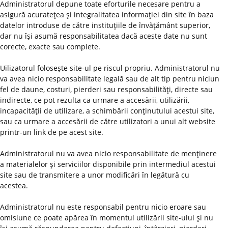
Administratorul depune toate eforturile necesare pentru a
asigură acurateţea şi integralitatea informaţiei din site în baza
datelor introduse de către instituţiile de învăţământ superior,
dar nu îşi asumă responsabilitatea dacă aceste date nu sunt
corecte, exacte sau complete.
Uilizatorul foloseşte site-ul pe riscul propriu. Administratorul nu
va avea nicio responsabilitate legală sau de alt tip pentru niciun
fel de daune, costuri, pierderi sau responsabilităţi, directe sau
indirecte, ce pot rezulta ca urmare a accesării, utilizării,
incapacităţii de utilizare, a schimbării conţinutului acestui site,
sau ca urmare a accesării de către utilizatori a unui alt website
printr-un link de pe acest site.
Administratorul nu va avea nicio responsabilitate de menţinere
a materialelor şi serviciilor disponibile prin intermediul acestui
site sau de transmitere a unor modificări în legătură cu
acestea.
Administratorul nu este responsabil pentru nicio eroare sau
omisiune ce poate apărea în momentul utilizării site-ului şi nu