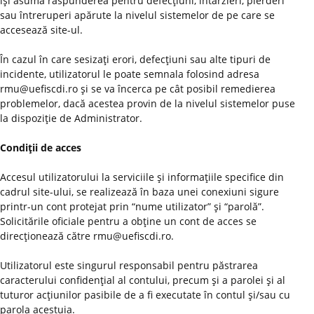
îşi asumă răspunderea pentru defecţiuni, întârzieri, pierderi
sau întreruperi apărute la nivelul sistemelor de pe care se
accesează site-ul.
În cazul în care sesizaţi erori, defecţiuni sau alte tipuri de
incidente, utilizatorul le poate semnala folosind adresa
rmu@uefiscdi.ro şi se va încerca pe cât posibil remedierea
problemelor, dacă acestea provin de la nivelul sistemelor puse
la dispoziţie de Administrator.
Condiţii de acces
Accesul utilizatorului la serviciile şi informaţiile specifice din
cadrul site-ului, se realizează în baza unei conexiuni sigure
printr-un cont protejat prin “nume utilizator” şi “parolă”.
Solicitările oficiale pentru a obţine un cont de acces se
direcţionează către rmu@uefiscdi.ro.
Utilizatorul este singurul responsabil pentru păstrarea
caracterului confidenţial al contului, precum şi a parolei şi al
tuturor acţiunilor pasibile de a fi executate în contul şi/sau cu
parola acestuia.