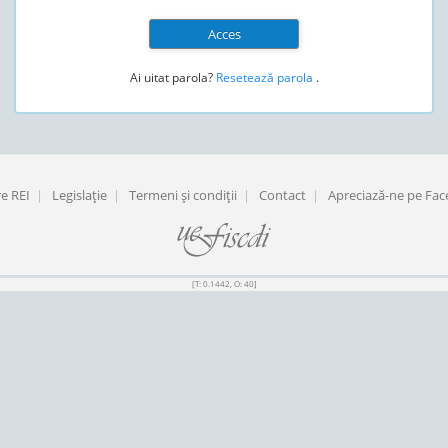
Ai uitat parola?
Resetează parola
.
e REI
|
Legislaţie
|
Termeni şi condiţii
|
Contact
|
Apreciază-ne pe Fa
[T: 0.1442, O: 40]